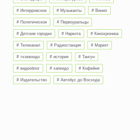
Интерровское
Музыканты
Винил
Политическое
Первоуральцы
Детские городки
Наркота
Кинохроника
Телеканал
Радиостанция
Маркет
тхэквондо
история
Тангун
видеоблог
хапкидо
Кофейня
Издательство
Автобус до Восхода