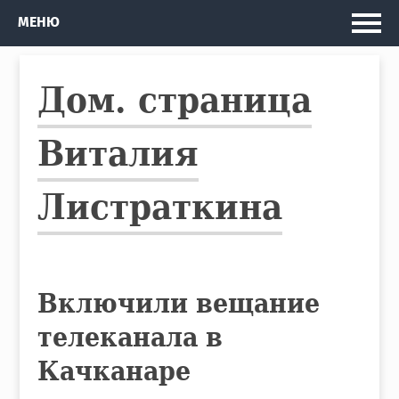
Главная
МЕНЮ
Мои проекты
Дом. страница
Рассказы и Повести
Изданные книги
Виталия
Автобус
Листраткина
Кто я
Включили вещание
телеканала в
Качканаре