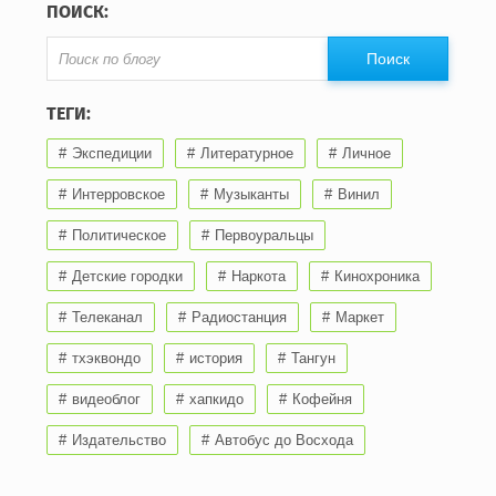
ПОИСК:
ТЕГИ:
Экспедиции
Литературное
Личное
Интерровское
Музыканты
Винил
Политическое
Первоуральцы
Детские городки
Наркота
Кинохроника
Телеканал
Радиостанция
Маркет
тхэквондо
история
Тангун
видеоблог
хапкидо
Кофейня
Издательство
Автобус до Восхода