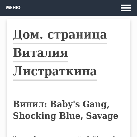
Главная
МЕНЮ
Мои проекты
Дом. страница
Рассказы и Повести
Изданные книги
Виталия
Автобус
Листраткина
Кто я
Винил: Baby's Gang,
Shocking Blue, Savage