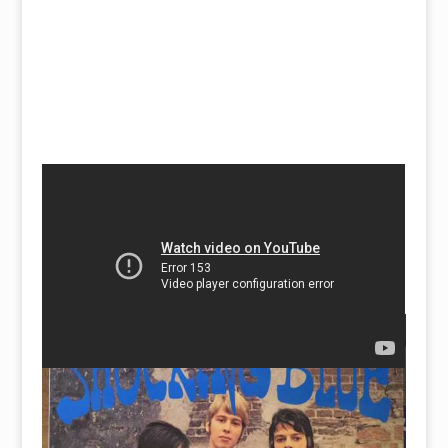
/>
Shocking Blue — голландская рок-группа из Гааги,
существовавшая с 1967 по 1974 год. У меня самый
первый диск 1968 года.