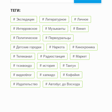
ТЕГИ:
Экспедиции
Литературное
Личное
Интерровское
Музыканты
Винил
Политическое
Первоуральцы
Детские городки
Наркота
Кинохроника
Телеканал
Радиостанция
Маркет
тхэквондо
история
Тангун
видеоблог
хапкидо
Кофейня
Издательство
Автобус до Восхода