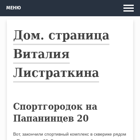
Главная
МЕНЮ
Мои проекты
Дом. страница
Рассказы и Повести
Изданные книги
Виталия
Автобус
Листраткина
Кто я
Спортгородок на
Папанинцев 20
Вот, закончили спортивный комплекс в скверике рядом