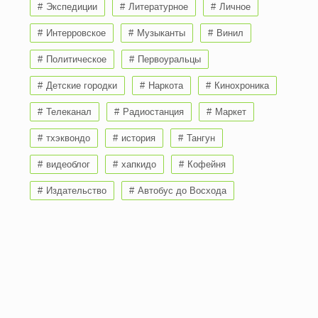
Экспедиции
Литературное
Личное
Интерровское
Музыканты
Винил
Политическое
Первоуральцы
Детские городки
Наркота
Кинохроника
Телеканал
Радиостанция
Маркет
тхэквондо
история
Тангун
видеоблог
хапкидо
Кофейня
Издательство
Автобус до Восхода