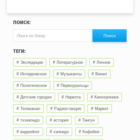
ПОИСК:
ТЕГИ:
Экспедиции
Литературное
Личное
Интерровское
Музыканты
Винил
Политическое
Первоуральцы
Детские городки
Наркота
Кинохроника
Телеканал
Радиостанция
Маркет
тхэквондо
история
Тангун
видеоблог
хапкидо
Кофейня