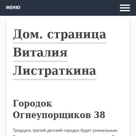
Главная
МЕНЮ
Мои проекты
Дом. страница
Рассказы и Повести
Изданные книги
Виталия
Автобус
Листраткина
Кто я
Городок
Огнеупорщиков 38
Тридцать третий детский городок будет уникальным.