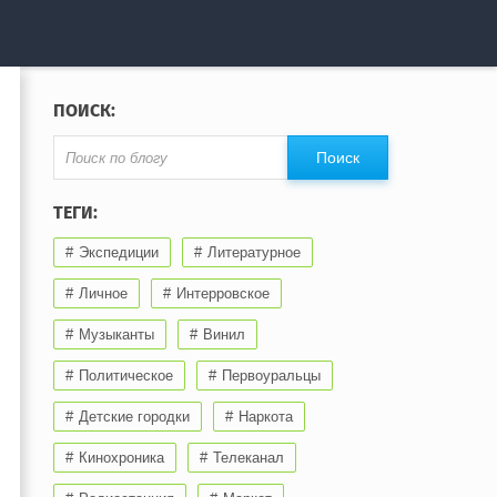
ПОИСК:
ТЕГИ:
Экспедиции
Литературное
Личное
Интерровское
Музыканты
Винил
Политическое
Первоуральцы
Детские городки
Наркота
Кинохроника
Телеканал