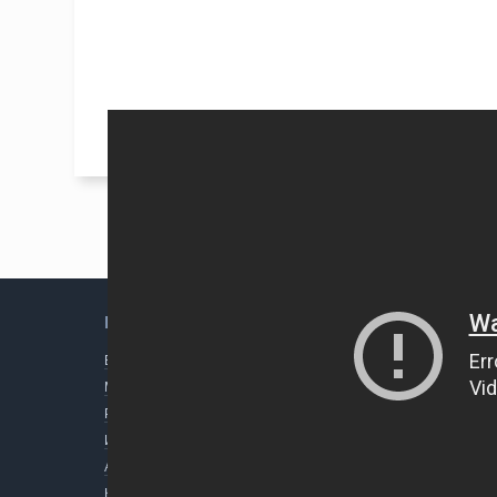
НАВИГАЦИЯ
ТЕГИ
Блог пост
Экспедиции
Детские город
Мои проекты
Литературное
Наркота
Рассказы и Повести
Личное
Кинохроника
Изданные книги
Интерровское
Телеканал
Автобус
Музыканты
Радиостанция
Кто я
Винил
Маркет