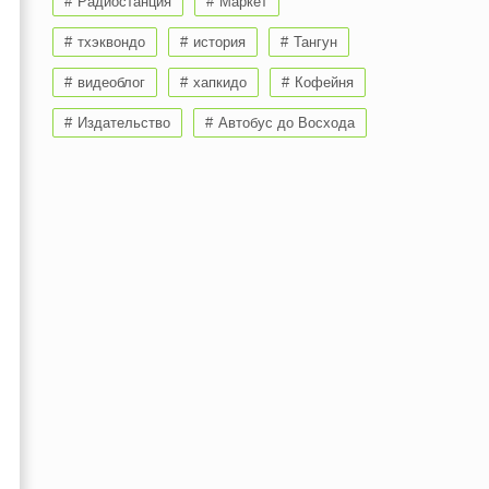
Радиостанция
Маркет
тхэквондо
история
Тангун
видеоблог
хапкидо
Кофейня
Издательство
Автобус до Восхода