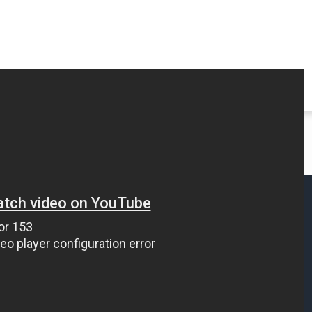
ки
Тангун
видеоблог
хапкидо
Кофейня
Издательство
Автобус до Восхода