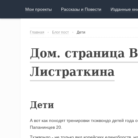
Мои проекты
Рассказы и Повести
Изданные кн
Главная
Блог пост
Дети
Дом. страница 
Листраткина
Дети
А вот как походят тренировки тхэквондо детей года
Папанинцев 20.
Тхэквондо - не только вид корейских единоборств, н