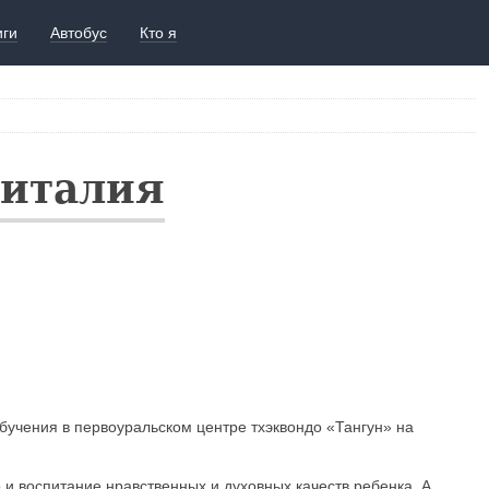
иги
Автобус
Кто я
Виталия
 обучения в первоуральском центре тхэквондо «Тангун» на
о и воспитание нравственных и духовных качеств ребенка. А