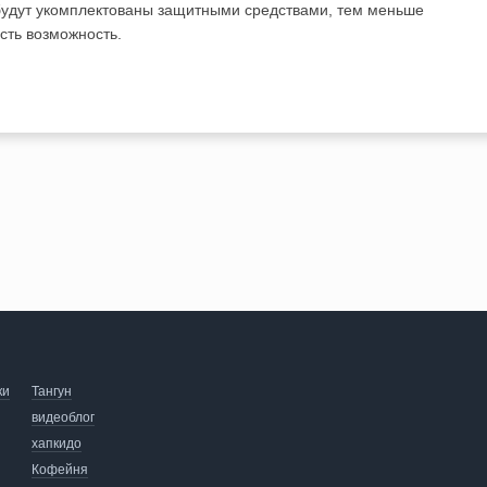
удут укомплектованы защитными средствами, тем меньше
 есть возможность.
ки
Тангун
видеоблог
хапкидо
Кофейня