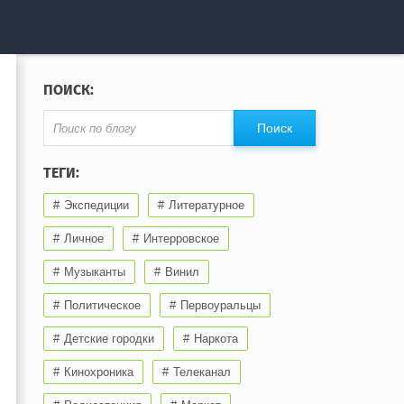
ПОИСК:
ТЕГИ:
Экспедиции
Литературное
Личное
Интерровское
Музыканты
Винил
Политическое
Первоуральцы
Детские городки
Наркота
Кинохроника
Телеканал