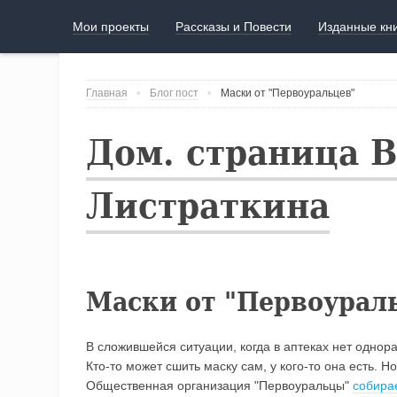
Мои проекты
Рассказы и Повести
Изданные кн
Главная
Блог пост
Маски от "Первоуральцев"
Дом. страница 
Листраткина
Маски от "Первоурал
В сложившейся ситуации, когда в аптеках нет однор
Кто-то может сшить маску сам, у кого-то она есть. Н
Общественная организация "Первоуральцы"
собира