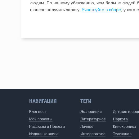
людям. По нашему убеждению, чем больше людей б
шансов получить заразу.
Участвуйте в сборе
, у кого
НАВИГАЦИЯ
ТЕГИ
Блог пост
Экспедиции
Детские город
Мои проекты
Литературное
Наркота
Рассказы и Повести
Личное
Кинохроника
Изданные книги
Интерровское
Телеканал