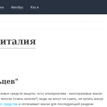
иги
Автобус
Кто я
Виталия
ьцев"
азовых средств защиты, есть альтернатива - многоразовые маски.
о многие (очень многие!) люди не могут ни сшить, ни купить маску.
ет средства
и оплачивает маски для последующей раздачи