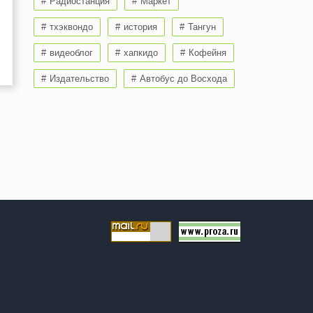
Радиостанция
Маркет
тхэквондо
история
Тангун
видеоблог
хапкидо
Кофейня
Издательство
Автобус до Восхода