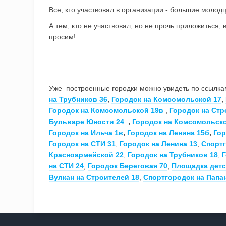
Все, кто участвовал в организации - большие молод
А тем, кто не участвовал, но не прочь приложиться, 
просим!
Уже построенные городки можно увидеть по ссылк
на Трубников 36
,
Городок на Комсомольской 17
,
Городок на Комсомольской 19в
,
Городок на Ст
Бульваре Юности 24
,
Городок на Комсомольско
Городок на Ильча 1в
,
Городок на Ленина 15б
,
Гор
Городок на СТИ 31
,
Городок на Ленина 13
,
Спортг
Красноармейской 22
,
Городок на Трубников 18
,
Г
на СТИ 24
,
Городок Береговая 70
,
Площадка детс
Вулкан на Строителей 18
,
Спортгородок на Папа