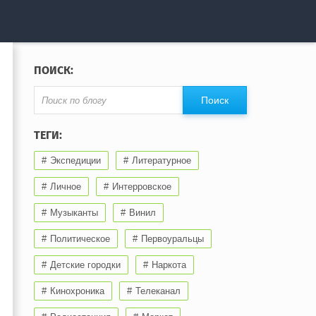
ПОИСК:
ТЕГИ:
Экспедиции
Литературное
Личное
Интерровское
Музыканты
Винил
Политическое
Первоуральцы
Детские городки
Наркота
Кинохроника
Телеканал