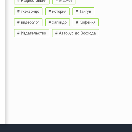
Радиостанция
Маркет
тхэквондо
история
Тангун
видеоблог
хапкидо
Кофейня
Издательство
Автобус до Восхода