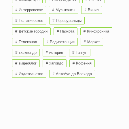
Интерровское
Музыканты
Винил
Политическое
Первоуральцы
Детские городки
Наркота
Кинохроника
Телеканал
Радиостанция
Маркет
тхэквондо
история
Тангун
видеоблог
хапкидо
Кофейня
Издательство
Автобус до Восхода