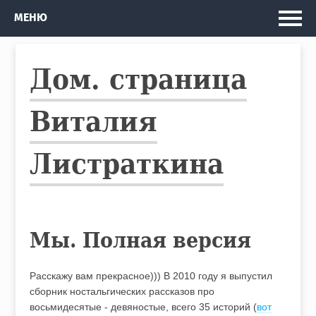
Главная
МЕНЮ
Мои проекты
Дом. страница
Рассказы и Повести
Изданные книги
Виталия
Автобус
Листраткина
Кто я
Мы. Полная версия
Расскажу вам прекрасное))) В 2010 году я выпустил
сборник ностальгических рассказов про
восьмидесятые - девяностые, всего 35 историй (
вот