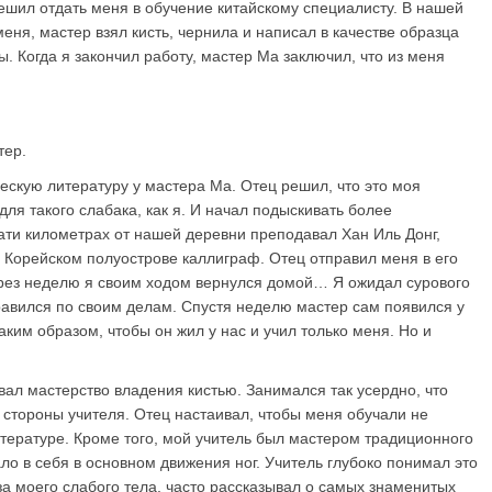
шил отдать меня в обучение китайскому специалисту. В нашей
еня, мастер взял кисть, чернила и написал в качестве образца
. Когда я закончил работу, мастер Ма заключил, что из меня
тер.
ческую литературу у мастера Ма. Отец решил, что это моя
ля такого слабака, как я. И начал подыскивать более
ти километрах от нашей деревни преподавал Хан Иль Донг,
а Корейском полуострове каллиграф. Отец отправил меня в его
ерез неделю я своим ходом вернулся домой… Я ожидал сурового
правился по своим делам. Спустя неделю мастер сам появился у
аким образом, чтобы он жил у нас и учил только меня. Но и
вал мастерство владения кистью. Занимался так усердно, что
 стороны учителя. Отец настаивал, чтобы меня обучали не
итературе. Кроме того, мой учитель был мастером традиционного
ало в себя в основном движения ног. Учитель глубоко понимал это
за моего слабого тела, часто рассказывал о самых знаменитых