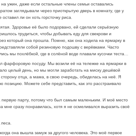
 на ужин, даже если остальные члены семьи оставались
ратом заглядывали через приоткрытую дверь в комнату, где у
 оставил ли он хоть горсточку риса.
лятая. Здоровье её было подорвано, ей сделали серьёзную
ишлось трудиться, чтобы добывать еду для свекрови и
ерез который она прошла. Помню, как она ходила на ярмарку в
редставляли собой резиновую подошву с верёвками. Часто
ись мы похлёбкой, где в солёной воде плавали кусочки теста…
ал фарфоровую посуду. Мы возили её на тележке на ярмарки в
ало целый день, но мы могли заработать на миску дешёвой
сторону отца, а мама, в свою очередь, обиделась на неё. Я
ю позицию. Можете себе представить, как это расстраивало
а первую парту, потому что был самым маленьким. И моё место
а мне сразу понравилась, хотя я не осмеливался выразить своё
 леса.
 когда она вышла замуж за другого человека. Это моё первое