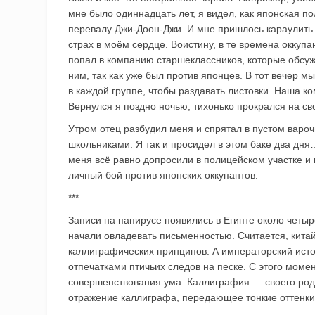
мне было одиннадцать лет, я видел, как японская по
перевалу Джи-Доон-Джи. И мне пришлось караулить т
страх в моём сердце. Воистину, в те времена оккуп
попал в компанию старшеклассников, которые обсуж
ним, так как уже был против японцев. В тот вечер 
в каждой группе, чтобы раздавать листовки. Наша к
Вернулся я поздно ночью, тихонько прокрался на сво
Утром отец разбудил меня и спрятал в пустом вароч
школьниками. Я так и просидел в этом баке два дня
меня всё равно допросили в полицейском участке и 
личный бой против японских оккупантов.
***
Записи на папирусе появились в Египте около четыр
начали овладевать письменностью. Считается, кита
каллиграфических принципов. А императорский ист
отпечатками птичьих следов на песке. С этого момен
совершенствования ума. Каллиграфия — своего рода
отражение каллиграфа, передающее тонкие оттенки