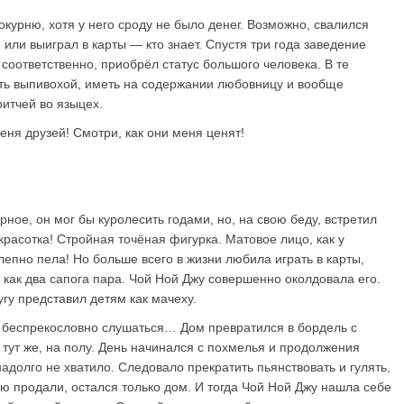
окурню, хотя у него сроду не было денег. Возможно, свалился
или выиграл в карты — кто знает. Спустя три года заведение
 соответственно, приобрёл статус большого человека. В те
ыть выпивохой, иметь на содержании любовницу и вообще
итчей во языцех.
еня друзей! Смотри, как они меня ценят!
ное, он мог бы куролесить годами, но, на свою беду, встретил
красотка! Стройная точёная фигурка. Матовое лицо, как у
епно пела! Но больше всего в жизни любила играть в карты,
м как два сапога пара. Чой Ной Джу совершенно околдовала его.
гу представил детям как мачеху.
 беспрекословно слушаться… Дом превратился в бордель с
 тут же, на полу. День начинался с похмелья и продолжения
надолго не хватило. Следовало прекратить пьянствовать и гулять,
ю продали, остался только дом. И тогда Чой Ной Джу нашла себе