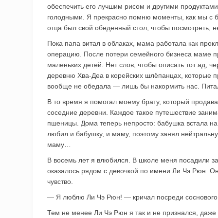
обеспечить его лучшим рисом и другими продуктами
голодными. Я прекрасно помню моменты, как мы с б
отца был свой обеденный стол, чтобы посмотреть, не
Пока папа витал в облаках, мама работала как прок
операцию. После потери семейного бизнеса маме пр
маленьких детей. Нет слов, чтобы описать тот ад, ч
деревню Хва-Деа в корейских шлёпанцах, которые п
вообще не обедала — лишь бы накормить нас. Питал
В то время я помогал моему брату, который продав
соседние деревни. Каждое такое путешествие заним
пшеницы. Дома теперь непросто: бабушка встала на 
любил и бабушку, и маму, поэтому занял нейтральну
маму…
В восемь лет я влюбился. В школе меня посадили з
оказалось рядом с девочкой по имени Ли Чэ Рюн. Он
чувство.
— Я люблю Ли Чэ Рюн! — кричал посреди соснового
Тем не менее Ли Чэ Рюн я так и не признался, даже