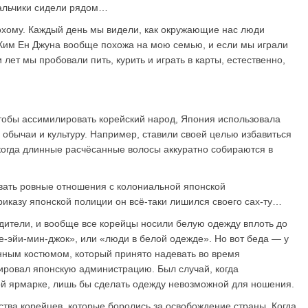
 мальчики сидели рядом…
лохому. Каждый день мы видели, как окружающие нас люди
а Ким Ен Джуна вообще похожа на мою семью, и если мы играли
 лет мы пробовали пить, курить и играть в карты, естественно,
Чтобы ассимилировать корейский народ, Япония использовала
обычаи и культуру. Например, ставили своей целью избавиться
 когда длинные расчёсанные волосы аккуратно собираются в
ивать ровные отношения с колониальной японской
риказу японской полиции он всё-таки лишился своего сах-ту…
дители, и вообще все корейцы носили белую одежду вплоть до
е-эйи-мин-джок», или «люди в белой одежде». Но вот беда — у
нным костюмом, который принято надевать во время
ировал японскую администрацию. Был случай, когда
й ярмарке, лишь бы сделать одежду невозможной для ношения.
ства корейцев, которые боролись за освобождение страны. Когда