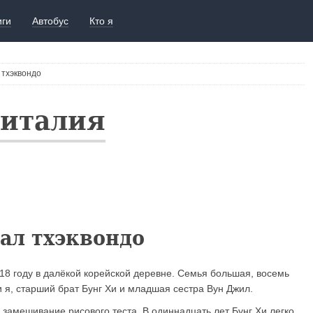
иги
Автобус
Кто я
 тхэквондо
Виталия
ал тхэквондо
8 году в далёкой корейской деревне. Семья большая, восемь
 я, старший брат Бунг Хи и младшая сестра Вун Джил.
замешивание рисового теста. В одиннадцать лет Бунг Хи легко