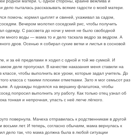
оей родной матери. С одной стороны, крайне вежлива и
 и дело пыталась рассказывать всякие гадости о моей матери.
лся помочь: кормил цыплят и свиней, ухаживал за садом,
 соседям. Вечером молотил соседский рис, чтобы получить
ал одежду. С рассвета до ночи у меня не было свободной
ли много воды — мама то и дело таскала ведро за ведром. А
много дров. Осенью я собирал сухие ветки и листья в сосновой
ле, и за её пределами я ходил с одной и той же сумкой. И
 самом деле пропускал. В качестве наказания меня ставили на
в классе, чтобы выполнить все уроки, которые задал учитель. До
того класса с такими плохими отметками. Зато я мог семьсот раз
евьям. А однажды поднялся на вершину флагштока, чтобы
осед попросил выполнить эту работу. Как только отец узнал об
ка тонкая и непрочная, упасть с неё легче лёгкого.
руто повернула. Мачеха отправилась к родственникам в другой
и восьми лет. И теперь, согласно обычаям, мама вернулась к
вил дело так, что мама должна была в любой ситуации