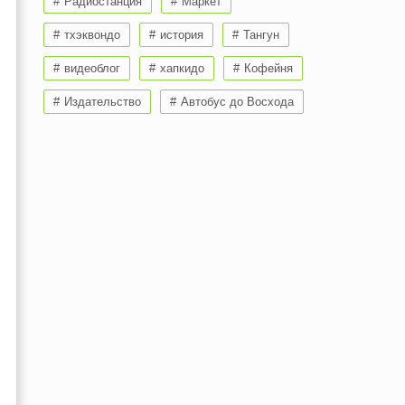
Радиостанция
Маркет
тхэквондо
история
Тангун
видеоблог
хапкидо
Кофейня
Издательство
Автобус до Восхода