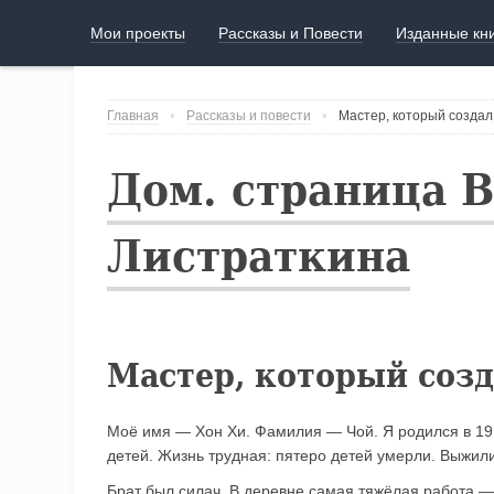
Мои проекты
Рассказы и Повести
Изданные кн
Главная
Рассказы и повести
Мастер, который создал
Дом. страница 
Листраткина
Мастер, который созд
Моё имя — Хон Хи. Фамилия — Чой. Я родился в 191
детей. Жизнь трудная: пятеро детей умерли. Выжили
Брат был силач. В деревне самая тяжёлая работа — 