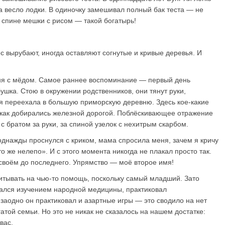
 весло лодки. В одиночку замешивал полный бак теста — не
а спине мешки с рисом — такой богатырь!
с вырубают, иногда оставляют согнутые и кривые деревья. И
ня с мёдом. Самое раннее воспоминание — первый день
ушка. Стою в окружении родственников, они тянут руки,
мья переехала в большую приморскую деревню. Здесь кое-какие
, как добирались железной дорогой. Поблёскивающее отражение
с братом за руки, за спиной узелок с нехитрым скарбом.
 однажды проснулся с криком, мама спросила меня, зачем я кричу
то же нелепо». И с этого момента никогда не плакал просто так.
а своём до последнего. Упрямство — моё второе имя!
читывать на чью-то помощь, поскольку самый младший. Зато
имался изучением народной медицины, практиковал
 заодно он практиковал и азартные игры — это сводило на нет
гатой семьи. Но это не никак не сказалось на нашем достатке:
вас.