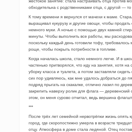
жестокое занятие: стала настраивать отца против м
обходительна с родственниками отца, с другой — то
К тому времени я вернулся от мачехи к маме. Стара
выращивал кукурузу и другие овощи, чтобы продать
немного муки. А ночью с помощью двух камней стир
минуты. Чтобы выполнить все работы, мы расходова
поскольку каждый день готовили тофу, требовалось 
роще, чтобы покрыть потребности в топливе.
Когда началась школа, стало немного легче. И в шко
частенько притворялся, что иду на занятия, хотя на
уборку класса и туалета, а потом заставляли сидеть 
сих пор удивляюсь, как мне удалось добраться до пя
подряд прыгать на скакалке, отлично лазил по дер
закрепить наверху ролик для флага — деревенский с
этом, он меня сурово отчитал, ведь вершина флагшто
***
После трёх лет семейной нервотрёпки жизнь опять к
город, где скоропостижно умерла в возрасте тридцат
отцу. Атмосфера в доме стала ледяной. Отец поста