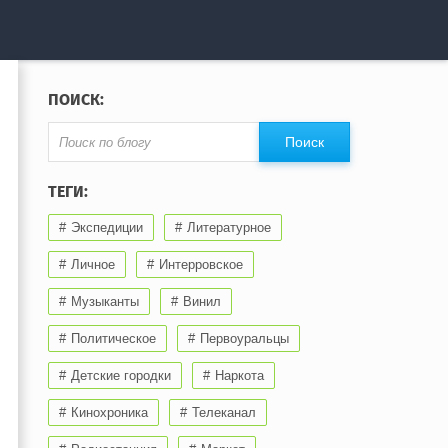
ПОИСК:
ТЕГИ:
Экспедиции
Литературное
Личное
Интерровское
Музыканты
Винил
Политическое
Первоуральцы
Детские городки
Наркота
Кинохроника
Телеканал