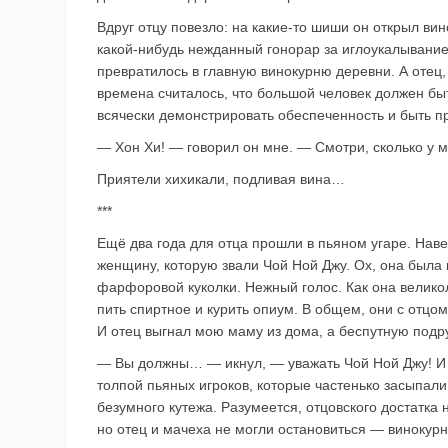
Вдруг отцу повезло: на какие-то шиши он открыл вин
какой-нибудь нежданный гонорар за иглоукалывание 
превратилось в главную винокурню деревни. А отец,
времена считалось, что большой человек должен б
всячески демонстрировать обеспеченность и быть пр
— Хон Хи! — говорил он мне. — Смотри, сколько у м
Приятели хихикали, подливая вина…
***
Ещё два года для отца прошли в пьяном угаре. Навер
женщину, которую звали Чой Ной Джу. Ох, она была 
фарфоровой куколки. Нежный голос. Как она великол
пить спиртное и курить опиум. В общем, они с отцо
И отец выгнал мою маму из дома, а беспутную подру
— Вы должны… — икнул, — уважать Чой Ной Джу! И
толпой пьяных игроков, которые частенько засыпали
безумного кутежа. Разумеется, отцовского достатка 
но отец и мачеха не могли остановиться — винокурн