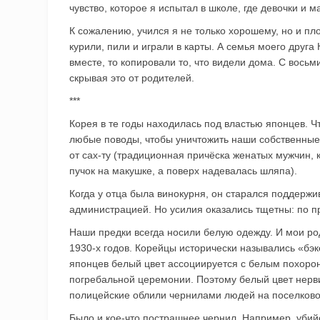
чувство, которое я испытал в школе, где девочки и
К сожалению, учился я не только хорошему, но и п
курили, пили и играли в карты. А семья моего друг
вместе, то копировали то, что видели дома. С восьми
скрывая это от родителей.
***
Корея в те годы находилась под властью японцев. 
любые поводы, чтобы уничтожить наши собственные 
от сах-ту (традиционная причёска женатых мужчин,
пучок на макушке, а поверх надевалась шляпа).
Когда у отца была винокурня, он старался поддерж
администрацией. Но усилия оказались тщетны: по п
Наши предки всегда носили белую одежду. И мои ро
1930-х годов. Корейцы исторически назывались «бэк
японцев белый цвет ассоциируется с белым похоро
погребальной церемонии. Поэтому белый цвет нерв
полицейские облили чернилами людей на поселково
Было и кое-что пострашнее чернил. Например, убий