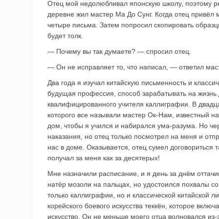
Отец мой недолюбливал японскую школу, поэтому ре
деревне жил мастер Ма До Сунг. Когда отец привёл м
четыре письма. Затем попросил скопировать образцы
будет толк.
— Почему вы так думаете? — спросил отец.
— Он не исправляет то, что написал, — ответил мас
Два года я изучал китайскую письменность и класси
будущая профессия, способ зарабатывать на жизнь д
квалифицированного учителя каллиграфии. В двадца
которого все называли мастер Ок-Нам, известный н
дом, чтобы я учился и набирался ума-разума. Но ч
наказания, но отец только посмотрел на меня и от
нас в доме. Оказывается, отец сумел договориться т
получал за меня как за десятерых!
Мне назначили расписание, и я день за днём оттачи
натёр мозоли на пальцах, но удостоился похвалы со
только каллиграфии, но и классической китайской л
корейского боевого искусства теккён, которое включ
искусство. Он не меньше моего отца волновался из-