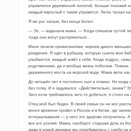
управлялся деревянной лопатой, больше похожей на
каждый взрослый с таким управится. Легко таскал н
Я же рос хилым, без конца болел.
— Эх, — вздыхала мама. — Когда слишком густой ле
тогда они могут распрямиться…
Меня лечили прижиганиями, корнем дикого женьше
рождения. Я одет в рубашку, которую сшила моя баб
улыбаются, каждый зовёт к себе. Когда подрос, се
родственники, да и вообще жизнь побогаче. Помню
деревянного моста на морской воде. Мама вела нас 
До четырёх лет я постоянно ныл и плакал. Но когда
без толку. И я задумался: «Действительно, зачем? Э
Зато если требовалось чего-то добиться, я стоял н
Отец мой был беден. В своей семье он не мог расс
много времени провёл в России и в Китае, где зан
иглоукалывание — у него это здорово получалось. А
все его усилия. Мама, наоборот, старшая дочь из бо
даже в новой деревне мы перебивались с хлеба на к