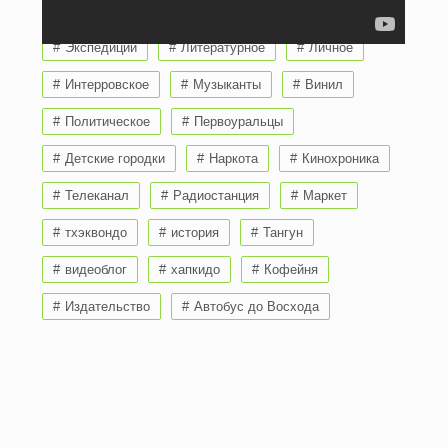
ТЕГИ:
Экспедиции
Литературное
Личное
Интерровское
Музыканты
Винил
Политическое
Первоуральцы
Детские городки
Наркота
Кинохроника
Телеканал
Радиостанция
Маркет
тхэквондо
история
Тангун
видеоблог
хапкидо
Кофейня
Издательство
Автобус до Восхода