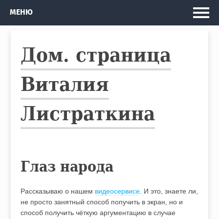
Главная
МЕНЮ
Мои проекты
Дом. страница
Рассказы и Повести
Изданные книги
Виталия
Автобус
Листраткина
Кто я
Глаз народа
Рассказываю о нашем
видеосервисе
. И это, знаете ли,
не просто занятный способ попучить в экран, но и
способ получить чёткую аргументацию в случае