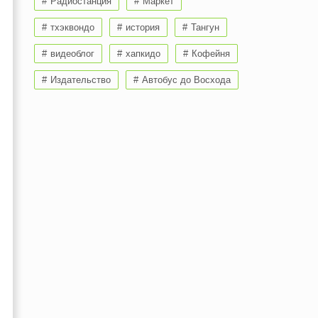
Радиостанция
Маркет
тхэквондо
история
Тангун
видеоблог
хапкидо
Кофейня
Издательство
Автобус до Восхода