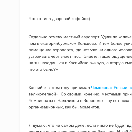
Что-то типа дворовой кофейни)
Отдельно отмечу местный аэропорт. Удивило количе
чем в екатеринбуржском Кольцово. И тем более удив
помещение аэропорта, где нет уже ни одного челове
устраивать чёрт знает что… Знаете, такое ощущение
на ты находишься в Каспийске вживую, а вторую смо
что это было?»
Каспийск в этом году принимал
Чемпионат России п
великолепной». Со своими, конечно, местными прик
Чемпионаты в Нальчике и в Воронеже – ну вот пока в
организационных, как бы, моментов.
Я думаю, что на самом деле, если никто не будет вда
реально очень хорошее курортное будущее. И дай б