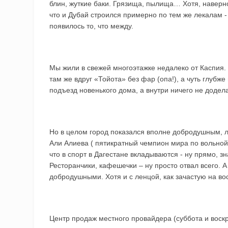
блин, жуткие баки. Грязища, пылища… Хотя, наверно
что и Дубай строился примерно по тем же лекалам -
появилось то, что между.
Мы жили в свежей многоэтажке недалеко от Каспия
там же вдруг «Тойота» без фар (опа!), а чуть глубже
подъезд новенького дома, а внутри ничего не додел
Но в целом город показался вполне добродушным, 
Али Алиева ( пятикратный чемпион мира по вольной
что в спорт в Дагестане вкладываются - ну прямо, з
Ресторанчики, кафешечки – ну просто отвал всего. 
добродушными. Хотя и с ленцой, как зачастую на в
Центр продаж местного провайдера (суббота и воскр