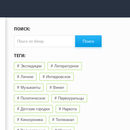
ПОИСК:
ТЕГИ:
Экспедиции
Литературное
Личное
Интерровское
Музыканты
Винил
Политическое
Первоуральцы
Детские городки
Наркота
Кинохроника
Телеканал