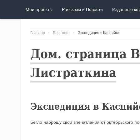
Мои проекты
Рассказы и Повести
Изданные кн
Главная
Блог пост
Экспедиция в Каспийск
Дом. страница 
Листраткина
Экспедиция в Каспий
Бегло наброшу свои впечатления от октябрьского п