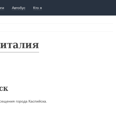
иги
Автобус
Кто я
Виталия
ск
осещения города Каспийска.