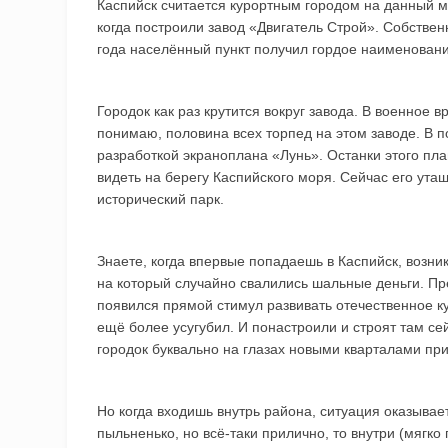
Каспийск считается курортным городом на данный мо
когда построили завод «Двигатель Строй». Собственн
года населённый пункт получил гордое наименовани
Городок как раз крутится вокруг завода. В военное 
понимаю, половина всех торпед на этом заводе. В п
разработкой экраноплана «Лунь». Останки этого пл
видеть на берегу Каспийского моря. Сейчас его утащ
исторический парк.
Знаете, когда впервые попадаешь в Каспийск, возни
на который случайно свалились шальные деньги. Пр
появился прямой стимул развивать отечественное к
ещё более усугубил. И понастроили и строят там се
городок буквально на глазах новыми кварталами при
Но когда входишь внутрь района, ситуация оказыва
пыльненько, но всё-таки прилично, то внутри (мягко