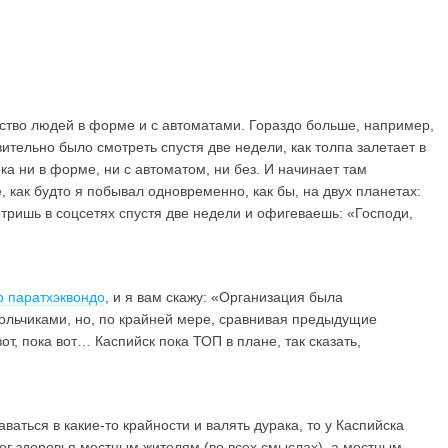
ство людей в форме и с автоматами. Гораздо больше, например,
ительно было смотреть спустя две недели, как толпа залетает в
ка ни в форме, ни с автоматом, ни без. И начинает там
, как будто я побывал одновременно, как бы, на двух планетах:
тришь в соцсетях спустя две недели и офигеваешь: «Господи,
о паратхэквондо
, и я вам скажу: «Организация была
ольчиками, но, по крайней мере, сравнивая предыдущие
от, пока вот… Каспийск пока ТОП в плане, так сказать,
ваться в какие-то крайности и валять дурака, то у Каспийска
ог здоровья местным жителям (во всех смыслах), а местным