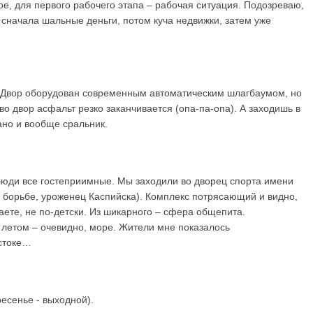
е, для первого рабочего этапа – рабочая ситуация. Подозреваю,
 сначала шальные деньги, потом куча недвижки, затем уже
. Двор оборудован современным автоматическим шлагбаумом, но
 во двор асфальт резко заканчивается (опа-па-опа). А заходишь в
ано и вообще сральник.
люди все гостеприимные. Мы заходили во дворец спорта имени
 борьбе, уроженец Каспийска). Комплекс потрясающий и видно,
наете, не по-детски. Из шикарного – сфера общепита.
А летом – очевидно, море. Жители мне показалось
остоке…
есенье - выходной).