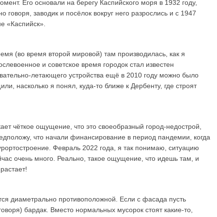
мент. Его основали на берегу Каспийского моря в 1932 году,
о говоря, заводик и посёлок вокруг него разрослись и с 1947
е «Каспийск».
время (во время второй мировой) там производилась, как я
ослевоенное и советское время городок стал известен
авательно-летающего устройства ещё в 2010 году можно было
или, насколько я понял, куда-то ближе к Дербенту, где строят
кает чёткое ощущение, что это своеобразный город-недострой,
едположу, что начали финансирование в период пандемии, когда
урортостроение. Февраль 2022 года, я так понимаю, ситуацию
йчас очень много. Реально, такое ощущение, что идешь там, и
растает!
ется диаметрально противоположной. Если с фасада пусть
 говоря) бардак. Вместо нормальных мусорок стоят какие-то,