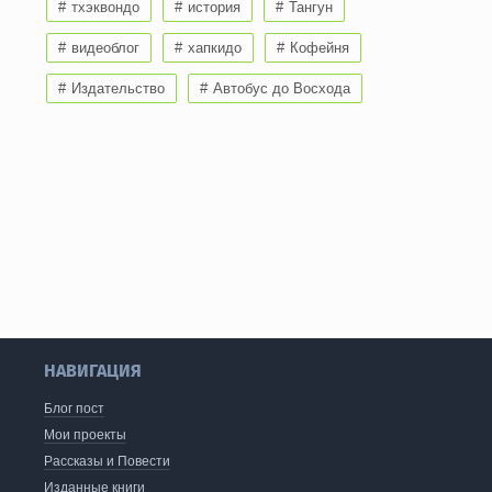
тхэквондо
история
Тангун
видеоблог
хапкидо
Кофейня
Издательство
Автобус до Восхода
НАВИГАЦИЯ
Блог пост
Мои проекты
Рассказы и Повести
Изданные книги