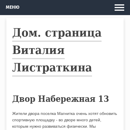
Главная
МЕНЮ
Мои проекты
Дом. страница
Рассказы и Повести
Изданные книги
Виталия
Автобус
Листраткина
Кто я
Двор Набережная 13
Жители двора поселка Магнитка очень хотят обновить
спортивную площадку - во дворе много детей,
которым нужно развиваться физически. Мы