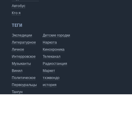
Автобус
Кто я
ТЕГИ
Экспедиции
Детские городки
Литературное
Наркота
Личное
Кинохроника
Интерровское
Телеканал
Музыканты
Радиостанция
Винил
Маркет
Политическое
тхэквондо
Первоуральцы
история
Тангун
видеоблог
хапкидо
Кофейня
Издательство
Автобус до Восхода