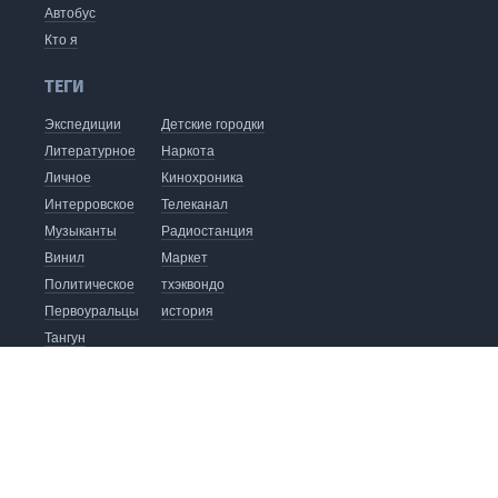
Автобус
Кто я
ТЕГИ
Экспедиции
Детские городки
Литературное
Наркота
Личное
Кинохроника
Интерровское
Телеканал
Музыканты
Радиостанция
Винил
Маркет
Политическое
тхэквондо
Первоуральцы
история
Тангун
видеоблог
хапкидо
Кофейня
Издательство
Автобус до Восхода