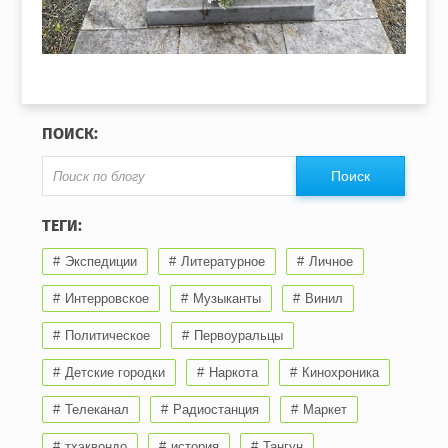
ПОИСК:
ТЕГИ:
Экспедиции
Литературное
Личное
Интерровское
Музыканты
Винил
Политическое
Первоуральцы
Детские городки
Наркота
Кинохроника
Телеканал
Радиостанция
Маркет
тхэквондо
история
Тангун