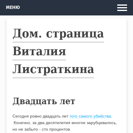
Главная
МЕНЮ
Мои проекты
Дом. страница
Рассказы и Повести
Изданные книги
Виталия
Автобус
Листраткина
Кто я
Двадцать лет
Сегодня ровно двадцать лет
того самого убийства
.
Конечно, за два десятилетия многое зарубцевалось,
но не забыто - сто процентов.