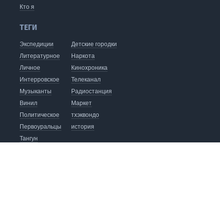
Кто я
ТЕГИ
Экспедиции
Детские городки
Литературное
Наркота
Личное
Кинохроника
Интерровское
Телеканал
Музыканты
Радиостанция
Винил
Маркет
Политическое
тхэквондо
Первоуральцы
история
Тангун
видеоблог
хапкидо
Кофейня
Издательство
Автобус до Восхода