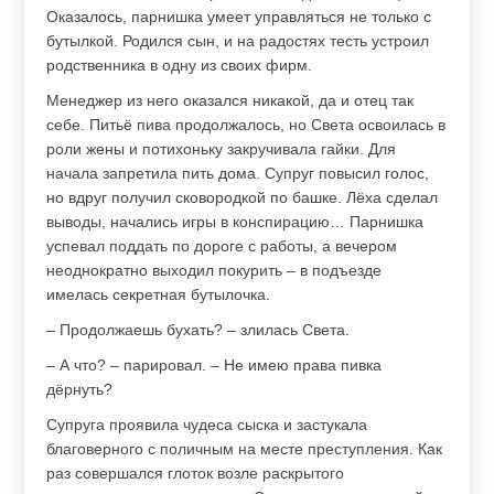
Оказалось, парнишка умеет управляться не только с
бутылкой. Родился сын, и на радостях тесть устроил
родственника в одну из своих фирм.
Менеджер из него оказался никакой, да и отец так
себе. Питьё пива продолжалось, но Света освоилась в
роли жены и потихоньку закручивала гайки. Для
начала запретила пить дома. Супруг повысил голос,
но вдруг получил сковородкой по башке. Лёха сделал
выводы, начались игры в конспирацию… Парнишка
успевал поддать по дороге с работы, а вечером
неоднократно выходил покурить – в подъезде
имелась секретная бутылочка.
– Продолжаешь бухать? – злилась Света.
– А что? – парировал. – Не имею права пивка
дёрнуть?
Супруга проявила чудеса сыска и застукала
благоверного с поличным на месте преступления. Как
раз совершался глоток возле раскрытого