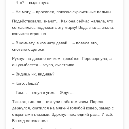
– Что? – выдохнула.
– Не могу, – просипел, показал скрюченные пальцы.
Подействовало, значит… Как она сейчас жалела, что
согласилась подложить эту марку! Ведь знала, знала:
кончится страшно.
– В комнату, в комнату давай… – повела его,
спотыкающегося.
Рухнул на диване ничком, трясётся. Перевернула, а
он улыбается – глупо, счастливо.
– Видишь их, видишь?
– Кого, Лёша?
– Там… – ткнул в угол. – Ждут…
Тик-так, тик-так – тикнули набатом часы. Парень
дёрнулся, скатился на мягкий голубой ковёр, замер с
открытыми глазами. Вдохнул последний раз… И всё.
Взгляд остекленел.