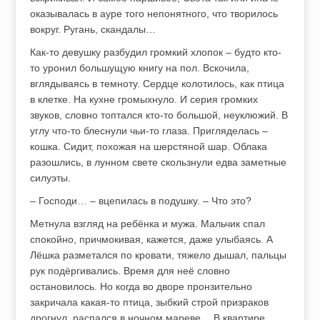
оказывалась в ауре того непонятного, что творилось
вокруг. Ругань, скандалы…
Как-то девушку разбудил громкий хлопок – будто кто-
то уронил большущую книгу на пол. Вскочила,
вглядываясь в темноту. Сердце колотилось, как птица
в клетке. На кухне громыхнуло. И серия громких
звуков, словно топтался кто-то большой, неуклюжий. В
углу что-то блеснули чьи-то глаза. Пригляделась –
кошка. Сидит, похожая на шерстяной шар. Облака
разошлись, в лунном свете скользнули едва заметные
силуэты.
– Господи… – вцепилась в подушку. – Что это?
Метнула взгляд на ребёнка и мужа. Мальчик спал
спокойно, причмокивая, кажется, даже улыбаясь. А
Лёшка разметался по кровати, тяжело дышал, пальцы
рук подёргивались. Время для неё словно
остановилось. Но когда во дворе пронзительно
закричала какая-то птица, зыбкий строй призраков
дрогнул, распался в ночном мареве… В квартире