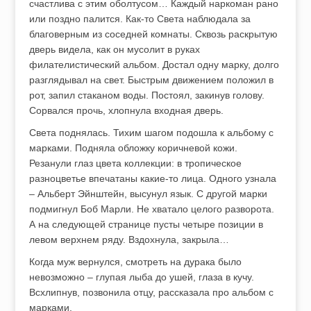
счастлива с этим оболтусом… Каждый наркоман рано
или поздно палится. Как-то Света наблюдала за
благоверным из соседней комнаты. Сквозь раскрытую
дверь видела, как он мусолит в руках
филателистический альбом. Достал одну марку, долго
разглядывал на свет. Быстрым движением положил в
рот, запил стаканом воды. Постоял, закинув голову.
Сорвался прочь, хлопнула входная дверь.
Света поднялась. Тихим шагом подошла к альбому с
марками. Подняла обложку коричневой кожи.
Резанули глаз цвета коллекции: в тропическое
разноцветье впечатаны какие-то лица. Одного узнала
– Альберт Эйнштейн, высунул язык. С другой марки
подмигнул Боб Марли. Не хватало целого разворота.
А на следующей странице пусты четыре позиции в
левом верхнем ряду. Вздохнула, закрыла…
Когда муж вернулся, смотреть на дурака было
невозможно – глупая лыба до ушей, глаза в кучу.
Всхлипнув, позвонила отцу, рассказала про альбом с
марками.