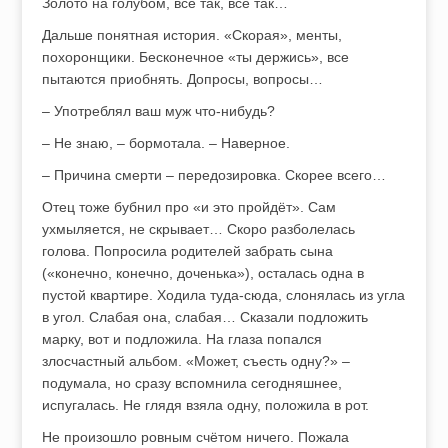
Золото на голубом, всё так, всё так…
Дальше понятная история. «Скорая», менты,
похоронщики. Бесконечное «ты держись», все
пытаются приобнять. Допросы, вопросы…
– Употреблял ваш муж что-нибудь?
– Не знаю, – бормотала. – Наверное.
– Причина смерти – передозировка. Скорее всего…
Отец тоже бубнил про «и это пройдёт». Сам
ухмыляется, не скрывает… Скоро разболелась
голова. Попросила родителей забрать сына
(«конечно, конечно, доченька»), осталась одна в
пустой квартире. Ходила туда-сюда, слонялась из угла
в угол. Слабая она, слабая… Сказали подложить
марку, вот и подложила. На глаза попался
злосчастный альбом. «Может, съесть одну?» –
подумала, но сразу вспомнила сегодняшнее,
испугалась. Не глядя взяла одну, положила в рот.
Не произошло ровным счётом ничего. Пожала