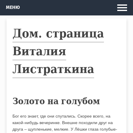
Главная
МЕНЮ
Мои проекты
Дом. страница
Рассказы и Повести
Изданные книги
Виталия
Автобус
Листраткина
Кто я
Золото на голубом
Бог его знает, где они спутались. Скорее всего, на
какой-нибудь вечеринке. Внешне походили друг на
друга – щупленькие, мелкие. У Лёшки глаза голубые-