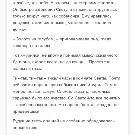
голубые, как небо. А волосы – нестерпимое золото.
Он быстро заговорил Свету, и отныне она крутилась
только вокруг него, как собачонка. Ему нравилась
девушка, такая чистенькая, ухоженная – «папина
дочка».
– Золото на голубом, – приговаривала она, гладя
кавалера по голове.
Тот хмурился, не вполне понимая смысл сказанного.
Да и она, скорее всего, не до конца… Просто эти
волосы и глаза…
Тик-так, тик-так – тикали часы в комнате Светы. Почти
всё время парень прихлёбывал пиво и курил. Тем не
менее, позвал замуж. Сложно сказать, насколько
серьёзно было его чувство. Со Светой-то всё понятно
– влюблена как кошка. Но парень болтал складно, не
придерёшься.
Будущие тесть с тёщей не особенно обрадовались
перспективе.