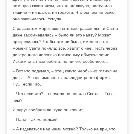
потянуло сквозняком, что-то щёлкнуло, наступила
тишина – ни шагов, ни грохота. Что бы там ни было,
оно закончилось. Уснула…
С рассветом морок окончательно рассеялся, и Света
даже засомневалась – было ли это наяву? Может,
пригрезилось? Чтобы там ни было, именно в тот
момент Света поняла: всё, хватит с неё. Тесть через
доверенного человека потихоньку обыскал офис.
Искали опытные ребята, но ничего особенного…
– Вот что подумал, – отец как-то необычно глянул на
дочь. – А ведь именно ты наследница его фирмы.
Ну… если что…
– Что если что? – сначала не поняла Света. – Ты о
чём?
И вдруг сообразила, куда он клонит.
– Папа! Так же нельзя!
– А издеваться над нами можно? Только не ври, что