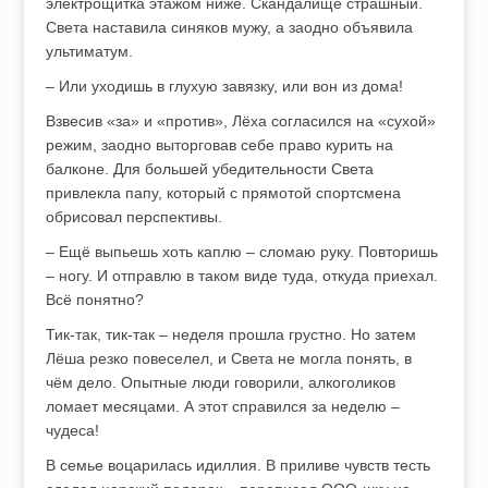
электрощитка этажом ниже. Скандалище страшный.
Света наставила синяков мужу, а заодно объявила
ультиматум.
– Или уходишь в глухую завязку, или вон из дома!
Взвесив «за» и «против», Лёха согласился на «сухой»
режим, заодно выторговав себе право курить на
балконе. Для большей убедительности Света
привлекла папу, который с прямотой спортсмена
обрисовал перспективы.
– Ещё выпьешь хоть каплю – сломаю руку. Повторишь
– ногу. И отправлю в таком виде туда, откуда приехал.
Всё понятно?
Тик-так, тик-так – неделя прошла грустно. Но затем
Лёша резко повеселел, и Света не могла понять, в
чём дело. Опытные люди говорили, алкоголиков
ломает месяцами. А этот справился за неделю –
чудеса!
В семье воцарилась идиллия. В приливе чувств тесть