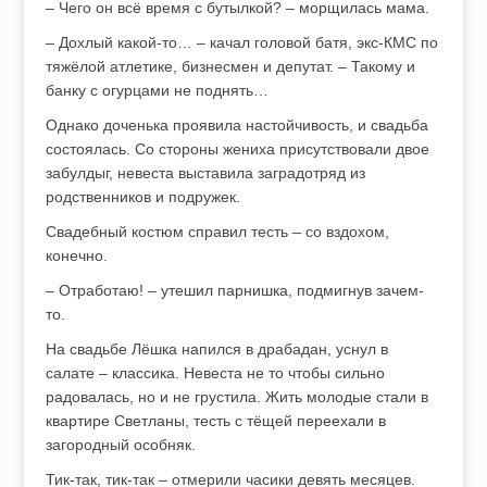
– Чего он всё время с бутылкой? – морщилась мама.
– Дохлый какой-то… – качал головой батя, экс-КМС по
тяжёлой атлетике, бизнесмен и депутат. – Такому и
банку с огурцами не поднять…
Однако доченька проявила настойчивость, и свадьба
состоялась. Со стороны жениха присутствовали двое
забулдыг, невеста выставила заградотряд из
родственников и подружек.
Свадебный костюм справил тесть – со вздохом,
конечно.
– Отработаю! – утешил парнишка, подмигнув зачем-
то.
На свадьбе Лёшка напился в драбадан, уснул в
салате – классика. Невеста не то чтобы сильно
радовалась, но и не грустила. Жить молодые стали в
квартире Светланы, тесть с тёщей переехали в
загородный особняк.
Тик-так, тик-так – отмерили часики девять месяцев.