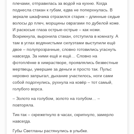
плечами, отправилась за водой на кухню. Когда
поднесла стакан к губам, едва не поперхнулась. В
зеркале шкафчика отразился старик – длинные седые
волосы до плеч, морщины оврагами по дубелой коже.
И раскосые глаза острые-острые – как ножи.
Вскрикнула, выронила стакан, отступила в комнату. А
там в углах водянистыми силуэтами выступили ещё
двое – полупрозрачные, словно готовились угаснуть
навсегда. За ними ещё и ещё… Словно на
фотоплёнке в химрастворе, проявлялись безвестные
мертвецы, умершие за деньги и просто так. Пульс
неровно запрыгал, дыхание участилось, ноги сами
собой подогнулись, рухнула на ковёр – тот самый,
голубого ворса.
– Золото на голубом, золото на голубом… –
повторяла.
Тик-так – скрежетнуло в часах, скрипнуло, замерло
навсегда.
Губы Светланы растянулись в улыбке.