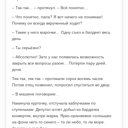
– Так-так… – протянул. – Всё понятно…
– Что понятно, папа? Я вот ничего не понимаю!
Почему он всегда вкрученный ходит?
– Такие у него марочки… Одну съел и балдеет весь
день.
– Ты серьёзно?
– Абсолютно! Зато у нас появилась возможность
закрыть все вопросы разом… Потерпи пару дней,
доча.
Тик-так, тик-так – протикали сорок восемь часов.
Потом отец позвонил, попросил спуститься во двор.
– В машине поговорим…
Накинула курточку, отстучала каблучками по
ступенькам. Депутат-атлет добыл из бардачка
конвертик, внутри марка. Ярко-оранжевое солнышко
на фоне чего-то синего – то ли небо, то ли море.