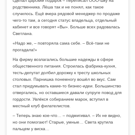
сделал царский подарок – переписал ООО-шку на
родственника. Лёша так и не понял, как такое
случилось. Ещё вчера рядовой менеджер по продаже
чего-то там, а сегодня статус владельца, отдельный
кабинет и все говорят «Вы». Больше всех радовалась
Светлана.
«Надо же, – повторяла сама себе. – Всё-таки не
прогадала!»
На фирму возлагались большие надежды в сфере
общественного питания. Строилась фабрика-кухня,
тесть-депутат долбил дорожку к тресту школьных
столовых. Парнишка понемногу вошёл во вкус. Сам
стал придумывать какие-то бизнес-идеи. Большинство
отвергались, но оставшиеся давали супруге повод для
гордости. Увлёкся собиранием марок, вступил в
местный клуб филателистов.
– Теперь знаю кое-что… – подмигивал. – Их не видно,
но они помогают! Старые, умные… Света крутила
пальцем у виска…