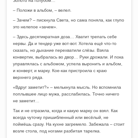
Золото на голубом…
– Положи в альбом, – велел.
– Зачем? – пискнула Света, но сама поняла, как глупо
это нелепое «зачем».
– Здесь десятикратная доза… Хватит трепать себе
нервы. Да и тендер уже вот-вот. Хотела ещё что-то
сказать, но дыхание перехватили слёзы. Взяла
конвертик, выбралась во двор… Руки дрожали. И пока
управлялась с альбомом, успела выронить и альбом,
и конверт, и марку. Кое-как пристроила с краю
верхнего ряда.
«Вдруг заметит?» – мелькнула мысль. Но вспомнила
поплывшее лицо мужа, расслабилась. Точно ничего
не заметит…
Так и не отразила, когда и какую марку он взял. Как
всегда чуточку пришибленный или весёлый, не
поймёшь сразу. На кухне загремело. Забежала – стоит
возле стола, под ногами разбитая тарелка.