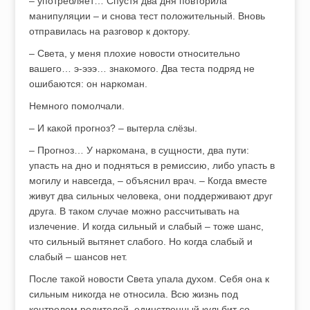
– употребляет… Спустя два дня повторила
манипуляции – и снова тест положительный. Вновь
отправилась на разговор к доктору.
– Света, у меня плохие новости относительно
вашего… э-эээ… знакомого. Два теста подряд не
ошибаются: он наркоман.
Немного помолчали.
– И какой прогноз? – вытерла слёзы.
– Прогноз… У наркомана, в сущности, два пути:
упасть на дно и подняться в ремиссию, либо упасть в
могилу и навсегда, – объяснил врач. – Когда вместе
живут два сильных человека, они поддерживают друг
друга. В таком случае можно рассчитывать на
излечение. И когда сильный и слабый – тоже шанс,
что сильный вытянет слабого. Но когда слабый и
слабый – шансов нет.
После такой новости Света упала духом. Себя она к
сильным никогда не относила. Всю жизнь под
контролем родителей, единственный кульбит со