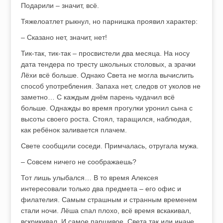
Подарили – значит, всё.
Тяжелоатлет рыкнул, но парнишка проявил характер:
– Сказано нет, значит, нет!
Тик-так, тик-так – просвистели два месяца. На носу
дата тендера по тресту школьных столовых, а зрачки
Лёхи всё больше. Однако Света не могла вычислить
способ употребления. Запаха нет, следов от уколов не
заметно… С каждым днём парень чудачил всё
больше. Однажды во время прогулки уронил сына с
высоты своего роста. Стоял, таращился, наблюдая,
как ребёнок заливается плачем.
Свете сообщили соседи. Примчалась, отругала мужа.
– Совсем ничего не соображаешь?
Тот лишь улыбался… В то время Алексея
интересовали только два предмета – его офис и
филателия. Самым страшным и странным временем
стали ночи. Лёша спал плохо, всё время вскакивал,
вскрикивал. И самое паршивое, Света так или иначе