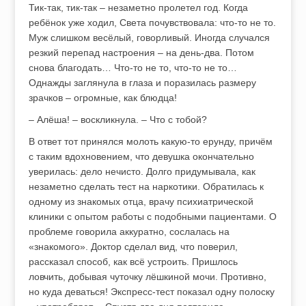
Тик-так, тик-так – незаметно пролетел год. Когда
ребёнок уже ходил, Света почувствовала: что-то не то.
Муж слишком весёлый, говорливый. Иногда случался
резкий перепад настроения – на день-два. Потом
снова благодать… Что-то не то, что-то не то…
Однажды заглянула в глаза и поразилась размеру
зрачков – огромные, как блюдца!
– Алёша! – воскликнула. – Что с тобой?
В ответ тот принялся молоть какую-то ерунду, причём
с таким вдохновением, что девушка окончательно
уверилась: дело нечисто. Долго придумывала, как
незаметно сделать тест на наркотики. Обратилась к
одному из знакомых отца, врачу психиатрической
клиники с опытом работы с подобными пациентами. О
проблеме говорила аккуратно, сослалась на
«знакомого». Доктор сделал вид, что поверил,
рассказал способ, как всё устроить. Пришлось
ловчить, добывая чуточку лёшкиной мочи. Противно,
но куда деваться! Экспресс-тест показал одну полоску