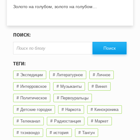
Золото на голубом, золото на голубом…
ПОИСК:
ТЕГИ:
Экспедиции
Литературное
Личное
Интерровское
Музыканты
Винил
Политическое
Первоуральцы
Детские городки
Наркота
Кинохроника
Телеканал
Радиостанция
Маркет
тхэквондо
история
Тангун