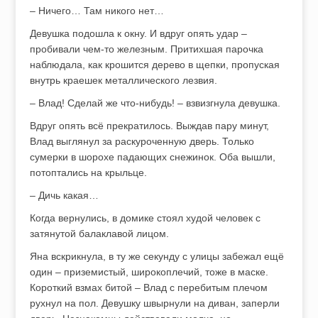
– Ничего… Там никого нет…
Девушка подошла к окну. И вдруг опять удар –
пробивали чем-то железным. Притихшая парочка
наблюдала, как крошится дерево в щепки, пропуская
внутрь краешек металлического лезвия.
– Влад! Сделай же что-нибудь! – взвизгнула девушка.
Вдруг опять всё прекратилось. Выждав пару минут,
Влад выглянул за раскуроченную дверь. Только
сумерки в шорохе падающих снежинок. Оба вышли,
потоптались на крыльце.
– Дичь какая…
Когда вернулись, в домике стоял худой человек с
затянутой балаклавой лицом.
Яна вскрикнула, в ту же секунду с улицы забежал ещё
один – приземистый, широкоплечий, тоже в маске.
Короткий взмах битой – Влад с перебитым плечом
рухнул на пол. Девушку швырнули на диван, заперли