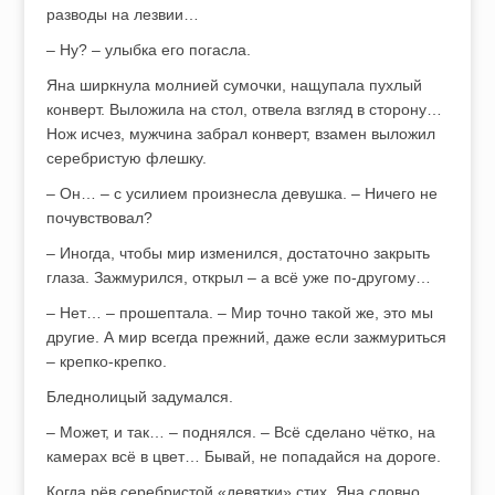
разводы на лезвии…
– Ну? – улыбка его погасла.
Яна ширкнула молнией сумочки, нащупала пухлый
конверт. Выложила на стол, отвела взгляд в сторону…
Нож исчез, мужчина забрал конверт, взамен выложил
серебристую флешку.
– Он… – с усилием произнесла девушка. – Ничего не
почувствовал?
– Иногда, чтобы мир изменился, достаточно закрыть
глаза. Зажмурился, открыл – а всё уже по-другому…
– Нет… – прошептала. – Мир точно такой же, это мы
другие. А мир всегда прежний, даже если зажмуриться
– крепко-крепко.
Бледнолицый задумался.
– Может, и так… – поднялся. – Всё сделано чётко, на
камерах всё в цвет… Бывай, не попадайся на дороге.
Когда рёв серебристой «девятки» стих, Яна словно