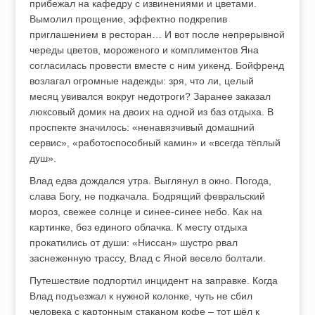
прибежал на кафедру с извинениями и цветами.
Вымолил прощение, эффектно подкрепив
приглашением в ресторан… И вот после непрерывной
череды цветов, мороженого и комплиментов Яна
согласилась провести вместе с ним уикенд. Бойфренд
возлагал огромные надежды: зря, что ли, целый
месяц увивался вокруг недотроги? Заранее заказал
люксовый домик на двоих на одной из баз отдыха. В
проспекте значилось: «ненавязчивый домашний
сервис», «работоспособный камин» и «всегда тёплый
душ».
Влад едва дождался утра. Выглянул в окно. Погода,
слава Богу, не подкачала. Бодрящий февральский
мороз, свежее солнце и синее-синее небо. Как на
картинке, без единого облачка. К месту отдыха
прокатились от души: «Ниссан» шустро рвал
заснеженную трассу, Влад с Яной весело болтали.
Путешествие подпортил инцидент на заправке. Когда
Влад подъезжал к нужной колонке, чуть не сбил
человека с картонным стаканом кофе – тот шёл к