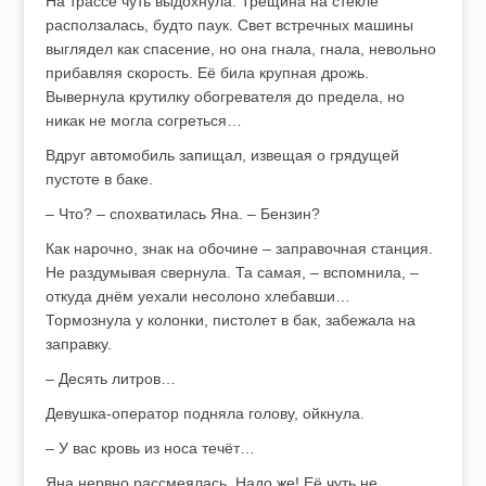
На трассе чуть выдохнула. Трещина на стекле
расползалась, будто паук. Свет встречных машины
выглядел как спасение, но она гнала, гнала, невольно
прибавляя скорость. Её била крупная дрожь.
Вывернула крутилку обогревателя до предела, но
никак не могла согреться…
Вдруг автомобиль запищал, извещая о грядущей
пустоте в баке.
– Что? – спохватилась Яна. – Бензин?
Как нарочно, знак на обочине – заправочная станция.
Не раздумывая свернула. Та самая, – вспомнила, –
откуда днём уехали несолоно хлебавши…
Тормознула у колонки, пистолет в бак, забежала на
заправку.
– Десять литров…
Девушка-оператор подняла голову, ойкнула.
– У вас кровь из носа течёт…
Яна нервно рассмеялась. Надо же! Её чуть не