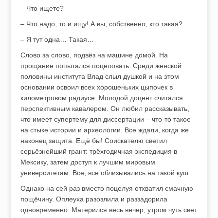
– Что ищете?
– Что надо, то и ищу! А вы, собственно, кто такая?
– Я тут одна… Такая…
Слово за слово, подвёз на машине домой. На
прощание попытался поцеловать. Среди женской
половины института Влад слыл душкой и на этом
основании освоил всех хорошеньких цыпочек в
километровом радиусе. Молодой доцент считался
перспективным кавалером. Он любил рассказывать,
что имеет супертему для диссертации – что-то такое
на стыке истории и археологии. Все ждали, когда же
наконец защита. Ещё бы! Соискателю светил
серьёзнейший грант: трёхгодичная экспедиция в
Мексику, затем доступ к лучшим мировым
университетам. Все, все облизывались на такой куш…
Однако на сей раз вместо поцелуя отхватил смачную
пощёчину. Оплеуха разозлила и раззадорила
одновременно. Матерился весь вечер, утром чуть свет