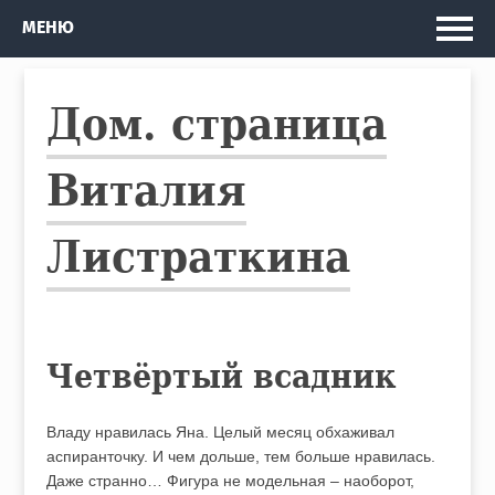
Главная
МЕНЮ
Мои проекты
Дом. страница
Рассказы и Повести
Изданные книги
Виталия
Автобус
Листраткина
Кто я
Четвёртый всадник
Владу нравилась Яна. Целый месяц обхаживал
аспиранточку. И чем дольше, тем больше нравилась.
Даже странно… Фигура не модельная – наоборот,