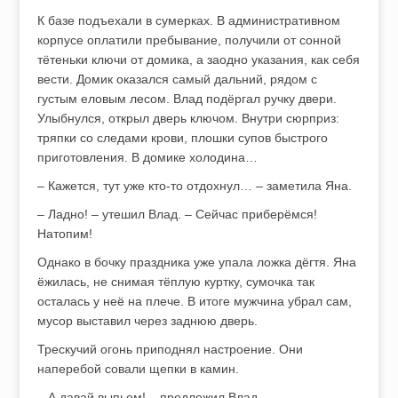
К базе подъехали в сумерках. В административном
корпусе оплатили пребывание, получили от сонной
тётеньки ключи от домика, а заодно указания, как себя
вести. Домик оказался самый дальний, рядом с
густым еловым лесом. Влад подёргал ручку двери.
Улыбнулся, открыл дверь ключом. Внутри сюрприз:
тряпки со следами крови, плошки супов быстрого
приготовления. В домике холодина…
– Кажется, тут уже кто-то отдохнул… – заметила Яна.
– Ладно! – утешил Влад. – Сейчас приберёмся!
Натопим!
Однако в бочку праздника уже упала ложка дёгтя. Яна
ёжилась, не снимая тёплую куртку, сумочка так
осталась у неё на плече. В итоге мужчина убрал сам,
мусор выставил через заднюю дверь.
Трескучий огонь приподнял настроение. Они
наперебой совали щепки в камин.
– А давай выпьем! – предложил Влад.