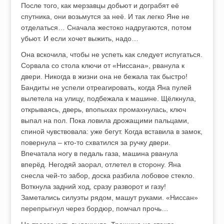
После того, как мерзавцы добьют и дограбят её
спутника, они возьмутся за неё. И так легко Яне не
отделаться… Сначала жестоко надругаются, потом
убьют. И если хочет выжить, надо…
Она вскочила, чтобы не успеть как следует испугаться.
Сорвала со стола ключи от «Ниссана», рванула к
двери. Никогда в жизни она не бежала так быстро!
Бандиты не успели отреагировать, когда Яна пулей
вылетела на улицу, подбежала к машине. Щёлкнула,
открываясь, дверь, впопыхах промахнулась, ключ
выпал на пол. Пока ловила дрожащими пальцами,
спиной чувствовала: уже бегут. Когда вставила в замок,
повернула – кто-то схватился за ручку двери.
Впечатала ногу в педаль газа, машина рванула
вперёд. Негодяй заорал, отлетел в сторону. Яна
снесла чей-то забор, доска разбила лобовое стекло.
Воткнула задний ход, сразу разворот и газу!
Заметались силуэты рядом, машут руками. «Ниссан»
перепрыгнул через бордюр, помчал прочь…