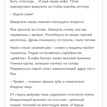
быть, пластырь… И ещё чашку кофе. Тётка
невозмутимо вывалила на стойку коробку-аптечку.
– Ищите сами!
Швырнула чашку химозно пахнущего эспрессо.
Яна присела за столик. Закинула голову, кое-как
справилась с кровью. Отхлебнула из чашки горячей
кислятины. Дрожь понемногу отступила, стало теплее.
Через стекло громкий рёв – словно у машины пробит
глушитель. Рядом остановилась серебристая
«девятка». В кафе быстро зашёл высокий мужчина.
Тёмная куртка, капюшон натянут на голову.
Перекинулся парой слов с каменнолицей, вдруг сел к
Яне.
– Привет, – показал чёрные зубы и смертельно
бледное лицо.
От страха девушка лишь судорожно сглотнула слюну.
Бледнолицый выложил на стол нож – длинный,
тонкий, похожий на блестящую змею. И бурые