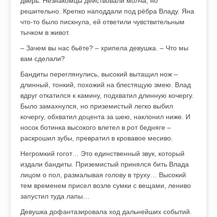
дверь. Незнакомцы действовали молча, но
решительно. Крепко наподдали под рёбра Владу. Яна
что-то было пискнула, ей ответили чувствительным
тычком в живот.
– Зачем вы нас бьёте? – хрипела девушка. – Что мы
вам сделали?
Бандиты переглянулись, высокий вытащил нож –
длинный, тонкий, похожий на блестящую змею. Влад
вдруг откатился к камину, подхватил длинную кочергу.
Было замахнулся, но приземистый легко выбил
кочергу, обхватил доцента за шею, наклонил ниже. И
носок ботинка высокого влетел в рот бедняге –
раскрошил зубы, превратил в кровавое месиво.
Негромкий гогот… Это единственный звук, который
издали бандиты. Приземистый принялся бить Влада
лицом о пол, размалывая голову в труху… Высокий
тем временем присел возле сумки с вещами, лениво
запустил туда лапы…
Девушка дофантазировала ход дальнейших событий.