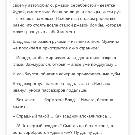
своему автомобилю, ржавой серебристой «девятке».
Худой, смертельно бледное лицо, и пальцы, кисти рук
– сплошь в наколках. Находиться с таким рядом всё
равно что стоять возле старой ржавой бомбы, которая
может рвануть в любой момент.
Влад молча развёл руками – извините, мол. Мужчина
же просипел в приоткрытое окно странное:
– Иногда, чтобы мир изменился, достаточно закрыть
глаза. Зажмурился, открыл – а всё уже по-другому…
И улыбнулся, обнажив дочерна прочифиренные зубы.
Влад вздрогнул, нажал на педаль газа. «Ниссан»
рванул, унося пассажиров подальше.
– Вот козёл… – бормотал Влад. – Ничего, бензина
хватит…
– Страшный такой… Как всадник апокалипсиса…
– А! Четвёртый всадник? Смерть на белом коне, то
есть, серебристой «девятке»? Ну да, ну да…