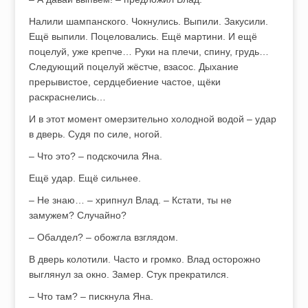
Налили шампанского. Чокнулись. Выпили. Закусили.
Ещё выпили. Поцеловались. Ещё мартини. И ещё
поцелуй, уже крепче… Руки на плечи, спину, грудь…
Следующий поцелуй жёстче, взасос. Дыхание
прерывистое, сердцебиение частое, щёки
раскраснелись…
И в этот момент омерзительно холодной водой – удар
в дверь. Судя по силе, ногой.
– Что это? – подскочила Яна.
Ещё удар. Ещё сильнее.
– Не знаю… – хрипнул Влад. – Кстати, ты не
замужем? Случайно?
– Обалдел? – обожгла взглядом.
В дверь колотили. Часто и громко. Влад осторожно
выглянул за окно. Замер. Стук прекратился.
– Что там? – пискнула Яна.