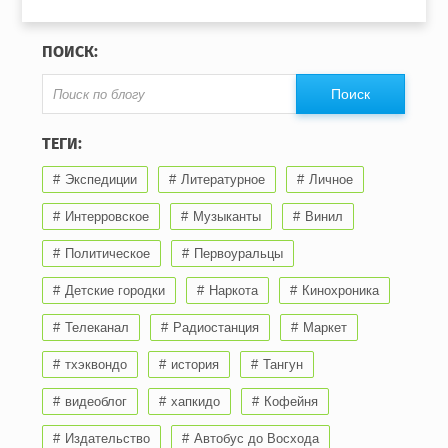
ПОИСК:
ТЕГИ:
Экспедиции
Литературное
Личное
Интерровское
Музыканты
Винил
Политическое
Первоуральцы
Детские городки
Наркота
Кинохроника
Телеканал
Радиостанция
Маркет
тхэквондо
история
Тангун
видеоблог
хапкидо
Кофейня
Издательство
Автобус до Восхода