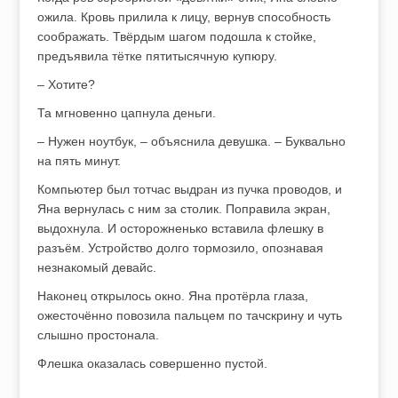
ожила. Кровь прилила к лицу, вернув способность
соображать. Твёрдым шагом подошла к стойке,
предъявила тётке пятитысячную купюру.
– Хотите?
Та мгновенно цапнула деньги.
– Нужен ноутбук, – объяснила девушка. – Буквально
на пять минут.
Компьютер был тотчас выдран из пучка проводов, и
Яна вернулась с ним за столик. Поправила экран,
выдохнула. И осторожненько вставила флешку в
разъём. Устройство долго тормозило, опознавая
незнакомый девайс.
Наконец открылось окно. Яна протёрла глаза,
ожесточённо повозила пальцем по тачскрину и чуть
слышно простонала.
Флешка оказалась совершенно пустой.