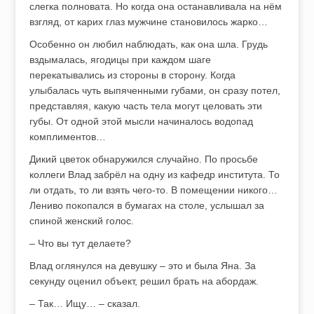
слегка полновата. Но когда она останавливала на нём
взгляд, от карих глаз мужчине становилось жарко…
Особенно он любил наблюдать, как она шла. Грудь
вздымалась, ягодицы при каждом шаге
перекатывались из стороны в сторону. Когда
улыбалась чуть выпяченными губами, он сразу потел,
представляя, какую часть тела могут целовать эти
губы. От одной этой мысли начиналось водопад
комплиментов…
Дикий цветок обнаружился случайно. По просьбе
коллеги Влад забрёл на одну из кафедр института. То
ли отдать, то ли взять чего-то. В помещении никого…
Лениво покопался в бумагах на столе, услышал за
спиной женский голос.
– Что вы тут делаете?
Влад оглянулся на девушку – это и была Яна. За
секунду оценил объект, решил брать на абордаж.
– Так… Ищу… – сказал.