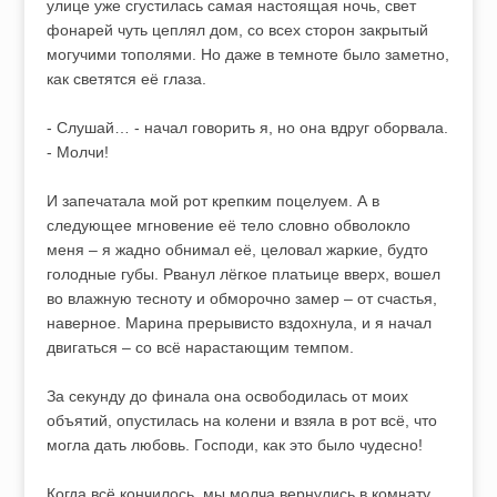
улице уже сгустилась самая настоящая ночь, свет
фонарей чуть цеплял дом, со всех сторон закрытый
могучими тополями. Но даже в темноте было заметно,
как светятся её глаза.
- Слушай… - начал говорить я, но она вдруг оборвала.
- Молчи!
И запечатала мой рот крепким поцелуем. А в
следующее мгновение её тело словно обволокло
меня – я жадно обнимал её, целовал жаркие, будто
голодные губы. Рванул лёгкое платьице вверх, вошел
во влажную тесноту и обморочно замер – от счастья,
наверное. Марина прерывисто вздохнула, и я начал
двигаться – со всё нарастающим темпом.
За секунду до финала она освободилась от моих
объятий, опустилась на колени и взяла в рот всё, что
могла дать любовь. Господи, как это было чудесно!
Когда всё кончилось, мы молча вернулись в комнату.