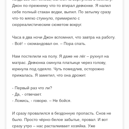
Джон по-прежнему что-то втирал девчонке. Я налил
себе полный стакан водки, выпил. По затылку сразу
что-то мягко стукнуло, примирило с
сюрреалистическим сюжетом вокруг.
Часа в два ночи Джон вспомнил, что завтра на работу.
- Всё! – скомандовал он. – Пора спать.
Нам постелили на полу. Я даже не лёг – рухнул на
матрас. Девчонка скинула платьице через голову,
юркнула под одеяло. Чуть помедлив, осторожно
прижалась. Я заметил, что она дрожит.
- Первый раз что ли?
- Да, - отвечает.
- Ложись, - говорю. – Не бойся.
И сразу провалился в бездонную пропасть. Снов не
было. Просто чёрно-белое забытье, провал. И вот
сразу утро – нас расталкивает хозяйка. Уже