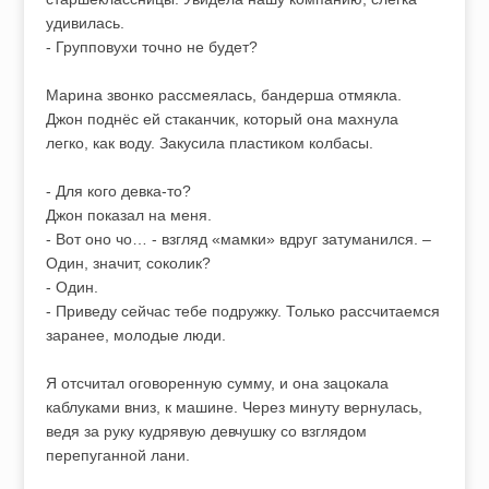
удивилась.
- Групповухи точно не будет?
Марина звонко рассмеялась, бандерша отмякла.
Джон поднёс ей стаканчик, который она махнула
легко, как воду. Закусила пластиком колбасы.
- Для кого девка-то?
Джон показал на меня.
- Вот оно чо… - взгляд «мамки» вдруг затуманился. –
Один, значит, соколик?
- Один.
- Приведу сейчас тебе подружку. Только рассчитаемся
заранее, молодые люди.
Я отсчитал оговоренную сумму, и она зацокала
каблуками вниз, к машине. Через минуту вернулась,
ведя за руку кудрявую девчушку со взглядом
перепуганной лани.