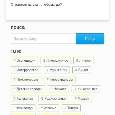
Странная штука - любовь, да?
ПОИСК:
ТЕГИ:
Экспедиции
Литературное
Личное
Интерровское
Музыканты
Винил
Политическое
Первоуральцы
Детские городки
Наркота
Кинохроника
Телеканал
Радиостанция
Маркет
тхэквондо
история
Тангун