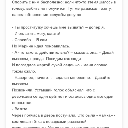
Спорить с ним бесполезно: если что-то втемяшилось в
голову, выбить не получится. Тут же разыскал газету,
нашел объявление «службы досуга».
- Ты проститутку хочешь мне вызвать? – допёр я.
- И оплатить могу, кстати!
- Спасибо… Я сам.
Но Марине идея понравилась.
- А что такого, действительно? – сказала она. – Давай
вызовем, правда. Посидим как люди.
И погладила жаркой сухой ладонью - меня словно
током ожгло.
- Наверное, ничего… - сдался мгновенно. - Давайте
вызовем.
Позвонили. Уставший голос объяснил, что с
девочками сегодня цейтнот и осталась одна молодая,
неопытная.
- Везите…
Через полчаса в дверь постучали. Это была «мамка» -
костлявая тётка с повадками развязной
старшеклассницы. Увидела нашу компанию, слегка