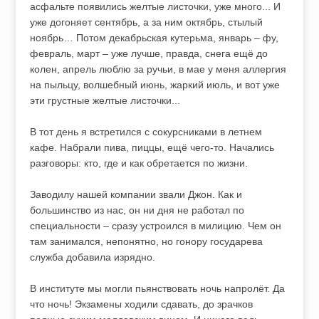
асфальте появились желтые листочки, уже много... И
уже догоняет сентябрь, а за ним октябрь, стылый
ноябрь… Потом декабрьская кутерьма, январь – фу,
февраль, март – уже лучше, правда, снега ещё до
колен, апрель люблю за ручьи, в мае у меня аллергия
на пыльцу, волшебный июнь, жаркий июль, и вот уже
эти грустные желтые листочки...
В тот день я встретился с сокурсниками в летнем
кафе. Набрали пива, пиццы, ещё чего-то. Начались
разговоры: кто, где и как обретается по жизни.
Заводилу нашей компании звали Джон. Как и
большинство из нас, он ни дня не работал по
специальности – сразу устроился в милицию. Чем он
там занимался, непонятно, но гонору государева
служба добавила изрядно.
В институте мы могли пьянствовать ночь напролёт. Да
что ночь! Экзамены ходили сдавать, до зрачков