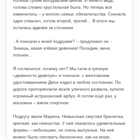
полные сухим молдавским вином. И ничего ведь,
голова словно хрустальная была. Но теперь всё
изменилось – у многих семьи, обязательства. Сначала
один отвалил, потом второй, третий… В итоге мы
остались вдвоём за столиком.
- А поехали к моей подружке? – предложил он. -
Знаешь, какая клёвая девчонка! Посидим, вина
попьем…
Я согласился: почему нет? Мы сели в грязную
«девяносто девятую» и поехали: с ментовским
удостоверением Джон ездил в любом состоянии. По
дороге притормозили возле уличного развала, купили
огромный астраханский арбуз. А потом ещё раз, у
магазина – взяли спиртное.
Подругу звали Марина. Невысокая смуглая брюнетка,
крепкая, как гимнастка. У неё оказалось удивительные
формы – небольшие, но очень выпуклые. На неё
можно было смотреть бесконечно, как на море.