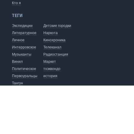
Кто я
ТЕГИ
Экспедиции
Детские городки
Литературное
Наркота
Личное
Кинохроника
Интерровское
Телеканал
Музыканты
Радиостанция
Винил
Маркет
Политическое
тхэквондо
Первоуральцы
история
Тангун
видеоблог
хапкидо
Кофейня
Издательство
Автобус до Восхода