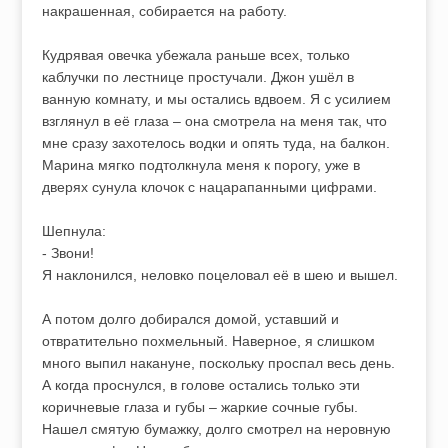
накрашенная, собирается на работу.
Кудрявая овечка убежала раньше всех, только
каблучки по лестнице простучали. Джон ушёл в
ванную комнату, и мы остались вдвоем. Я с усилием
взглянул в её глаза – она смотрела на меня так, что
мне сразу захотелось водки и опять туда, на балкон.
Марина мягко подтолкнула меня к порогу, уже в
дверях сунула клочок с нацарапанными цифрами.
Шепнула:
- Звони!
Я наклонился, неловко поцеловал её в шею и вышел.
А потом долго добирался домой, уставший и
отвратительно похмельный. Наверное, я слишком
много выпил накануне, поскольку проспал весь день.
А когда проснулся, в голове остались только эти
коричневые глаза и губы – жаркие сочные губы.
Нашел смятую бумажку, долго смотрел на неровную