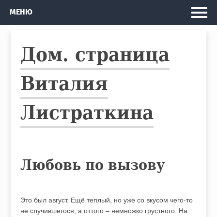
Главная
МЕНЮ
Мои проекты
Дом. страница
Рассказы и Повести
Изданные книги
Виталия
Автобус
Листраткина
Кто я
Любовь по вызову
Это был август. Ещё теплый, но уже со вкусом чего-то
не случившегося, а оттого – немножко грустного. На