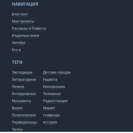
НАВИГАЦИЯ
Блог пост
Мои проекты
Рассказы и Повести
Изданные книги
Автобус
Кто я
ТЕГИ
Экспедиции
Детские городки
Литературное
Наркота
Личное
Кинохроника
Интерровское
Телеканал
Музыканты
Радиостанция
Винил
Маркет
Политическое
тхэквондо
Первоуральцы
история
Тангун