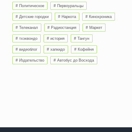
Политическое
Первоуральцы
Детские городки
Наркота
Кинохроника
Телеканал
Радиостанция
Маркет
тхэквондо
история
Тангун
видеоблог
хапкидо
Кофейня
Издательство
Автобус до Восхода