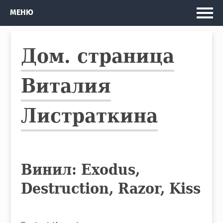
Главная
МЕНЮ
Мои проекты
Дом. страница
Рассказы и Повести
Изданные книги
Виталия
Автобус
Листраткина
Кто я
Винил: Exodus,
Destruction, Razor, Kiss