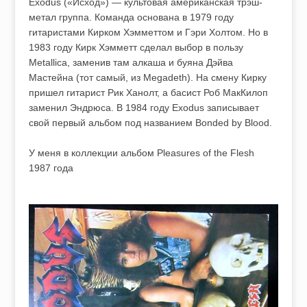
Exodus («Исход») — культовая американская трэш-
метал группа. Команда основана в 1979 году
гитаристами Кирком Хэмметтом и Гэри Холтом. Но в
1983 году Кирк Хэмметт сделал выбор в пользу
Metallica, заменив там алкаша и буяна Дэйва
Мастейна (тот самый, из Megadeth). На смену Кирку
пришел гитарист Рик Ханолт, а басист Роб МакКилоп
заменил Эндрюса. В 1984 году Exodus записывает
свой первый альбом под названием Bonded by Blood.
У меня в коллекции альбом Pleasures of the Flesh
1987 года