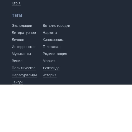
Кто я
ТЕГИ
Экспедиции
Детские городки
Литературное
Наркота
Личное
Кинохроника
Интерровское
Телеканал
Музыканты
Радиостанция
Винил
Маркет
Политическое
тхэквондо
Первоуральцы
история
Тангун
видеоблог
хапкидо
Кофейня
Издательство
Автобус до Восхода