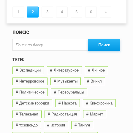
1
2
3
4
5
6
»
ПОИСК:
ТЕГИ:
Экспедиции
Литературное
Личное
Интерровское
Музыканты
Винил
Политическое
Первоуральцы
Детские городки
Наркота
Кинохроника
Телеканал
Радиостанция
Маркет
тхэквондо
история
Тангун