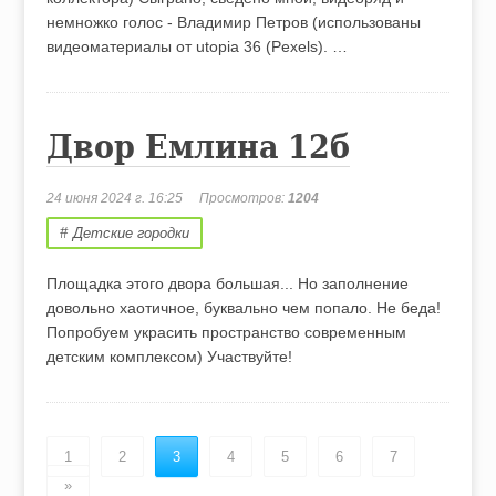
немножко голос - Владимир Петров (использованы
видеоматериалы от utopia 36 (Pexels). …
Двор Емлина 12б
24 июня 2024 г. 16:25
Просмотров:
1204
Детские городки
Площадка этого двора большая... Но заполнение
довольно хаотичное, буквально чем попало. Не беда!
Попробуем украсить пространство современным
детским комплексом) Участвуйте!
1
2
3
4
5
6
7
»