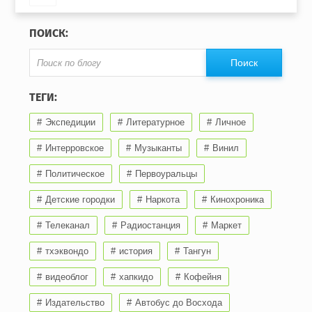
ПОИСК:
ТЕГИ:
Экспедиции
Литературное
Личное
Интерровское
Музыканты
Винил
Политическое
Первоуральцы
Детские городки
Наркота
Кинохроника
Телеканал
Радиостанция
Маркет
тхэквондо
история
Тангун
видеоблог
хапкидо
Кофейня
Издательство
Автобус до Восхода