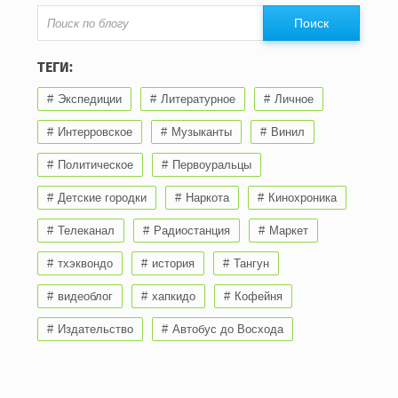
ТЕГИ:
Экспедиции
Литературное
Личное
Интерровское
Музыканты
Винил
Политическое
Первоуральцы
Детские городки
Наркота
Кинохроника
Телеканал
Радиостанция
Маркет
тхэквондо
история
Тангун
видеоблог
хапкидо
Кофейня
Издательство
Автобус до Восхода