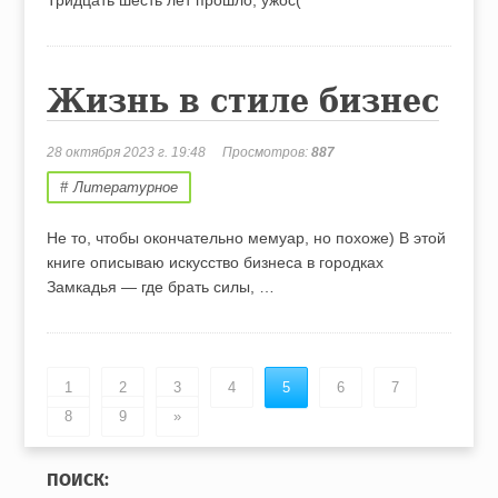
Тридцать шесть лет прошло, ужос(
Жизнь в стиле бизнес
28 октября 2023 г. 19:48
Просмотров:
887
Литературное
Не то, чтобы окончательно мемуар, но похоже) В этой
книге описываю искусство бизнеса в городках
Замкадья — где брать силы, …
1
2
3
4
5
6
7
8
9
»
ПОИСК: