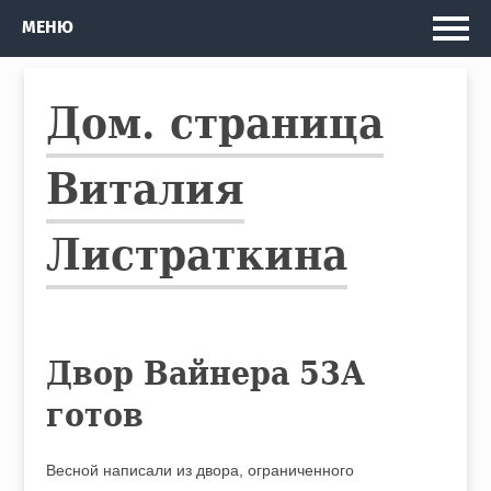
Главная
МЕНЮ
Мои проекты
Дом. страница
Рассказы и Повести
Изданные книги
Виталия
Автобус
Листраткина
Кто я
Двор Вайнера 53А
готов
Весной написали из двора, ограниченного