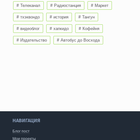
Телеканал
Радиостанция
Маркет
тхэквондо
история
Тангун
видеоблог
хапкидо
Кофейня
Издательство
Автобус до Восхода
НАВИГАЦИЯ
Блог пост
Мои проекты