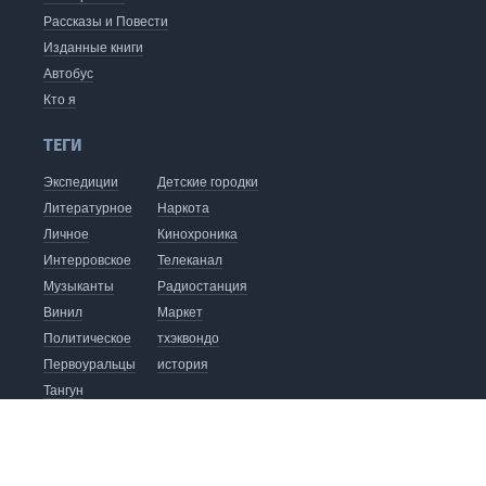
Рассказы и Повести
Изданные книги
Автобус
Кто я
ТЕГИ
Экспедиции
Детские городки
Литературное
Наркота
Личное
Кинохроника
Интерровское
Телеканал
Музыканты
Радиостанция
Винил
Маркет
Политическое
тхэквондо
Первоуральцы
история
Тангун
видеоблог
хапкидо
Кофейня