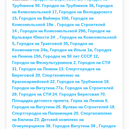
Трубников 50.
Городок на Трубников 36
,
Городок
на Комсомольской 17
,
Городок на Володарского
15
,
Городок на Вайнера 33б
,
Городок на
Комсомольской 19в
,
Городок на Строителей
14
,
Городок на Комсомольской 29б
,
Городок на
Бульваре Юности 24
,
Городок на Комсомольской
5
,
Городок на Трактовой 35
,
Городок на
Космонавтов 24а
,
Городок на Ильча 1в
,
Городок
на Ленина 15б
,
Городок на 50 лет СССР 12
,
Городок на Физкультурников 2
,
Городок на СТИ
31
,
Городок на Ленина 13
,
Спортгородок на
Береговой 20
,
Спорткомплекс на
Красноармейской 22
,
Городок на Трубников 18
,
Городок на Ватутина 77а
,
Городок на Строителей
28
,
Городок на СТИ 24
,
Городок Береговая 70
,
Площадка детского приюта
,
Горка на Ленина 6
,
Городок на Ватутина 26
,
Вулкан на Строителей 18
,
Спортгородок на Папанинцев 20
,
Спорткомплекс
на Емлина 23
,
Детский комплекс на
Огнеупорщиков 38
,
Городок Ватутина 39
,
Городок