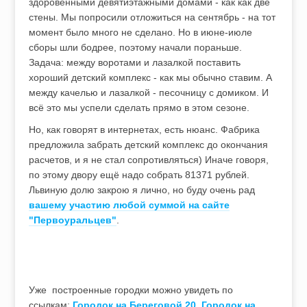
здоровенными девятиэтажными домами - как как две
стены. Мы попросили отложиться на сентябрь - на тот
момент было много не сделано. Но в июне-июле
сборы шли бодрее, поэтому начали пораньше.
Задача: между воротами и лазалкой поставить
хороший детский комплекс - как мы обычно ставим. А
между качелью и лазалкой - песочницу с домиком. И
всё это мы успели сделать прямо в этом сезоне.
Но, как говорят в интернетах, есть нюанс. Фабрика
предложила забрать детский комплекс до окончания
расчетов, и я не стал сопротивляться) Иначе говоря,
по этому двору ещё надо собрать 81371 рублей.
Львиную долю закрою я лично, но буду очень рад
вашему участию любой суммой на сайте
"Первоуральцев"
.
Уже построенные городки можно увидеть по
ссылкам:
Городок на Береговой 20
,
Городок на